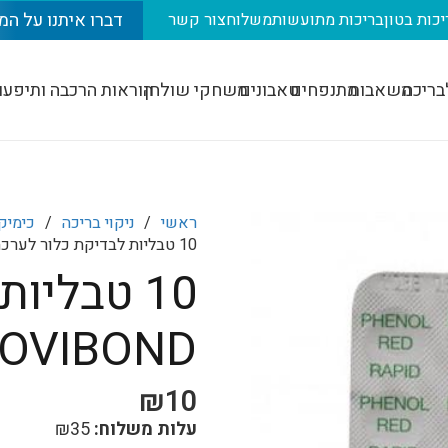
דברו איתנו על המ
יכות בטון
בריכות מתועשות
משלוח
צור קשר
בריכה
משאבות
מתנפחים
טאבונים
משחקי שולחן
הוראות הרכבה ותיפעו
ראשי
/
ניקוי בריכה
/
כימיק
10 טבליות לבדיקת כלור לערכת LOVIBOND לו כלור
10 טבליו
LOVIBOND לו כלו
₪
10
עלות משלוח:
35
₪