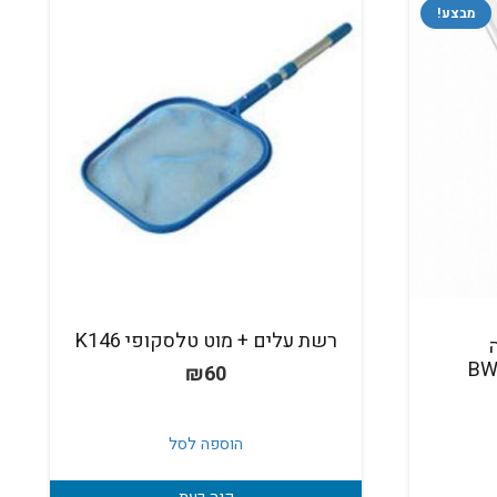
מבצע!
רשת עלים + מוט טלסקופי K146
₪
60
חיר
וכחי
הוספה לסל
א:
₪29