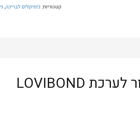
קטגוריות:
כימיקלים לבריכה
,
ני
טבליות
לבדיקת
כלור
לערכת
LOVIBOND
לו
כלור