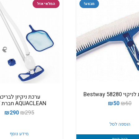
מבצע!
המלאי אזל
58280 Bestway
ערכת ניקיון לבריכה
המחיר
המחיר
₪
50
₪
60
AQUACLEAN חברת BW
המקורי
הנוכחי
המחיר
המ
₪
290
₪
295
היה:
הוא:
המקורי
הנ
הוספה לסל
₪50.
₪60.
היה:
הו
מידע נוסף
0.
₪295.