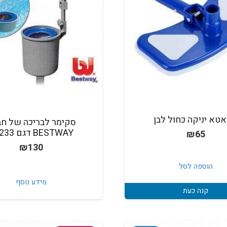
טא יניקה כחול לבן
סקימר לבריכה של ח
BESTWAY דגם 58233
₪
65
₪
130
הוספה לסל
מידע נוסף
קנה כעת