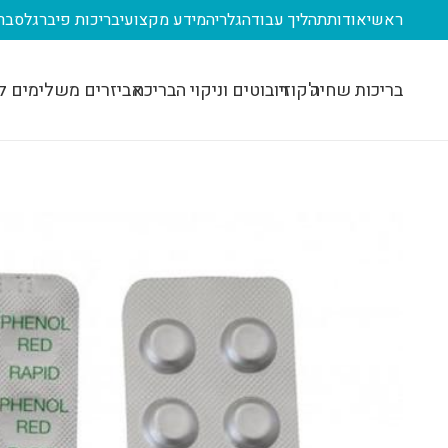
ראשי
אודות
תהליך עבודה
גלריה
מידע מקצועי
בריכות פיברגלס
בר
בריכות שחיה
ג'קוזי
רובוטים וניקוי הבריכה
אביזרים משלימים ל