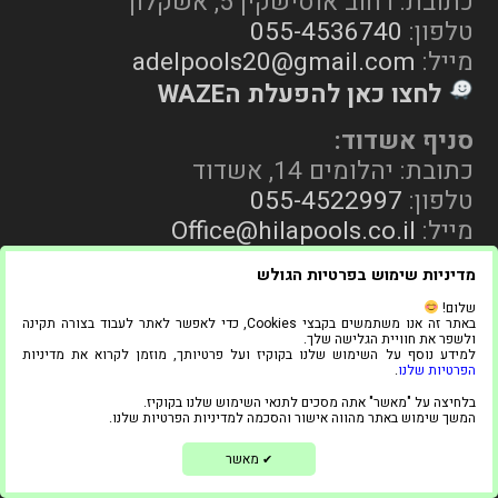
כתובת: רחוב אוסישקין 5, אשקלון
טלפון:
055-4536740
מייל:
adelpools20@gmail.com
לחצו כאן להפעלת הWAZE
סניף אשדוד:
כתובת: יהלומים 14, אשדוד
טלפון:
055-4522997
מייל:
Office@hilapools.co.il
לחצו כאן להפעלת הWAZE
מדיניות שימוש בפרטיות הגולש
שלום!
באתר זה אנו משתמשים בקבצי Cookies, כדי לאפשר לאתר לעבוד בצורה תקינה
ולשפר את חוויית הגלישה שלך.
למידע נוסף על השימוש שלנו בקוקיז ועל פרטיותך, מוזמן לקרוא את מדיניות
הפרטיות שלנו
.
בלחיצה על "מאשר" אתה מסכים לתנאי השימוש שלנו בקוקיז.
1
המשך שימוש באתר מהווה אישור והסכמה למדיניות הפרטיות שלנו.
עקבו אחרינו
צריכים עזרה?
מאשר
✔