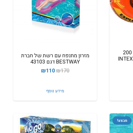
סירה מתנפחת לשניים 200
מזרון מתנפח עם רשת של חברת
EXPLORER דגם 58330 INTEX
BESTWAY דגם 43103
המחיר
המחיר
₪
110
₪
170
חיר
המקורי
הנוכחי
וכחי
היה:
הוא:
א:
מידע נוסף
₪110.
₪170.
₪13
מבצע!