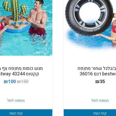
ב/גלגל שחור מתנפח
מגש כוסות מתנפח צף ב
bes דגם 36016
קקטוס Bestway 43244
המחיר
המ
₪
100
₪
150
₪
35
המקורי
הנ
היה:
הו
הוספה לסל
הוספה לסל
0.
₪150.
קנה כעת
קנה כעת