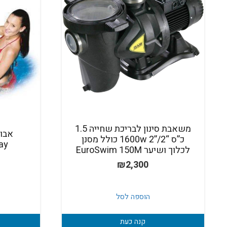
משאבת סינון לבריכת שחייה 1.5
אבו
כ”ס “2/”2 1600w כולל מסנן
tway
לכלוך ושיער EuroSwim 150M
₪
2,300
הוספה לסל
קנה כעת