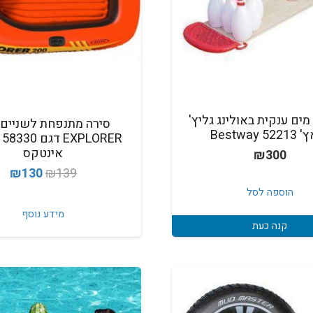
ים ענקית באולינג גליץ'
Bestway 5
אינטקס
₪
300
המחיר
המ
₪
130
₪
139
המקורי
הנ
הוספה לסל
היה:
הו
מידע נוסף
קנה כעת
0.
₪139.