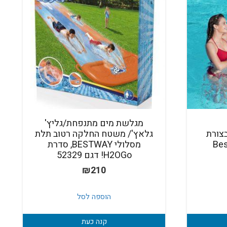
מגלשת מים מתנפחת/גליץ'
צורת
גלאץ'/ משטח החלקה רטוב תלת
מסלולי BESTWAY, סדרת
H2OGo! דגם 52329
חיר
₪
210
וכחי
א:
הוספה לסל
₪10
קנה כעת