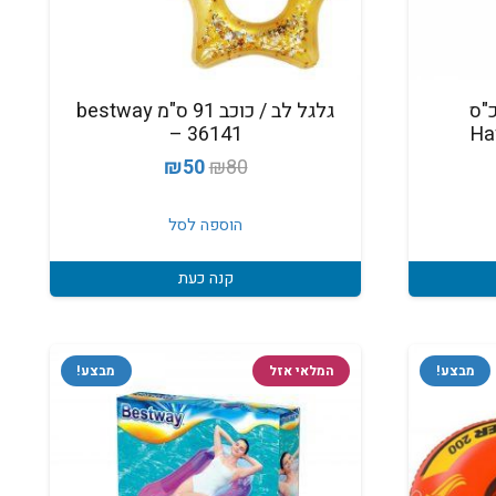
 לבריכה 1.5 כ"ס
גלגל לב / כוכב 91 ס"מ bestway
– 36141
Ha
המחיר
המחיר
₪
50
₪
80
המקורי
הנוכחי
היה:
הוא:
הוספה לסל
₪50.
₪80.
קנה כעת
מבצע!
המלאי אזל
מבצע!