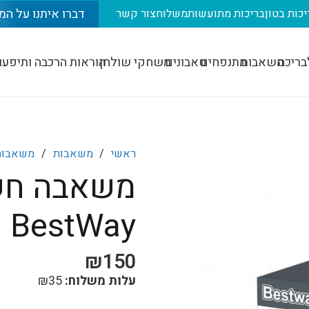
דברו איתנו על המ
יכות בטון
בריכות מתועשות
משלוח
צור קשר
בריכה
משאבות
מתנפחים
טאבונים
משחקי שולחן
הוראות הרכבה ותיפעו
ראשי
/
משאבות
/
משאבות
BestWay
₪
150
עלות משלוח:
35
₪