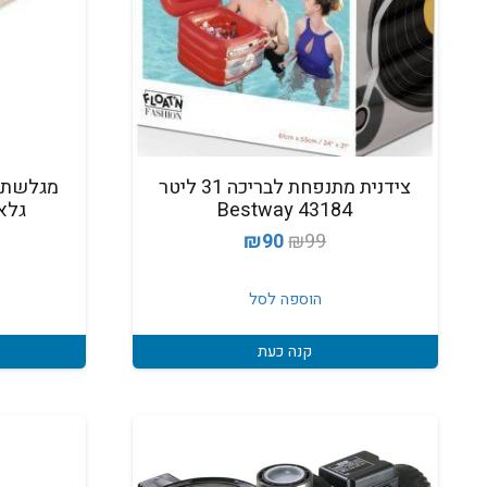
צידנית מתנפחת לבריכה 31 ליטר
מגלשת מ
43184 Bestway
גלאץ' 2213
המחיר
המחיר
₪
90
₪
99
המקורי
הנוכחי
היה:
הוא:
הוספה לסל
₪90.
₪99.
קנה כעת