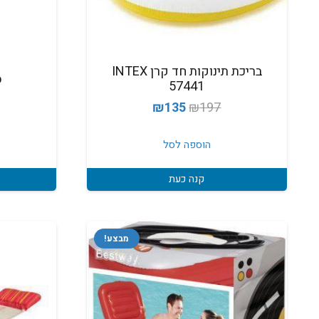
בריכת תינוקות חד קרן INTEX
ס
57441
המחיר
המחיר
₪
135
₪
197
המקורי
הנוכחי
היה:
הוא:
הוספה לסל
₪135.
₪197.
קנה כעת
מבצע!