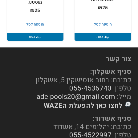
מוסטנג
₪
25
₪
25
הוספה לסל
הוספה לסל
קנה כעת
קנה כעת
צור קשר
סניף אשקלון:
כתובת: רחוב אוסישקין 5, אשקלון
טלפון:
055-4536740
מייל:
adelpools20@gmail.com
לחצו כאן להפעלת הWAZE
סניף אשדוד:
כתובת: יהלומים 14, אשדוד
טלפון:
055-4522997