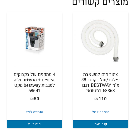
מוצרים קשורים
צינור מים למשאבת
4 מתקנים של בקבוקים
פילטר/חול בקוטר 38
אישיים + מגש+וו תליה
מ"מ BESTWAY דגם
למגבות bestway מקט
58368 בסטוואי
58641
₪
50
₪
110
הוספה לסל
הוספה לסל
קנה כעת
קנה כעת