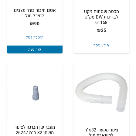
אטם חיבור בורר מצבים
מכסה שסתום ניקוז
למיכל חול
לבריכות BW מק"ט
61158
₪
90
₪
25
הוספה לסל
מידע נוסף
קנה כעת
מעבר שן הברגה לצינור
צינור מקשר 32מ"מ
משונן 32 מ"מ 26247
למשאבת חול