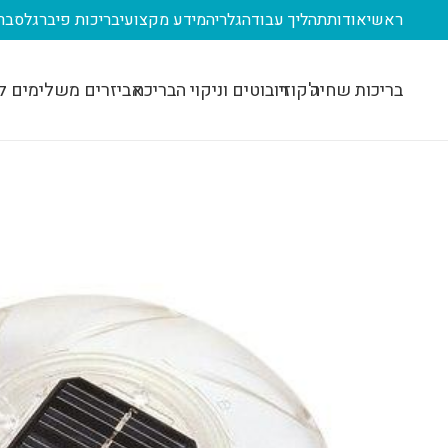
ראשי
אודות
תהליך עבודה
גלריה
מידע מקצועי
בריכות פיברגלס
בר
בריכות שחיה
ג'קוזי
רובוטים וניקוי הבריכה
אביזרים משלימים ל