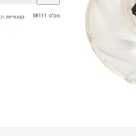
של
תאורה
מק"ט:
58111
קטגוריות:
תא
BESTWAY
58111