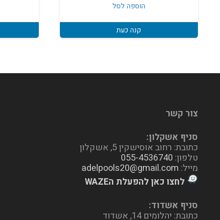
היה:
הוא:
הוספה לסל
₪635.
₪825.
קנה כעת
צור קשר
סניף אשקלון:
כתובת: רחוב אוסישקין 5, אשקלון
טלפון:
055-4536740
מייל:
adelpools20@gmail.com
לחצו כאן להפעלת הWAZE
סניף אשדוד:
כתובת: יהלומים 14, אשדוד