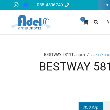
חיר
055-4536740
1
ל
רה לבריכה
/
תאורה BESTWAY 58111
קנה כעת