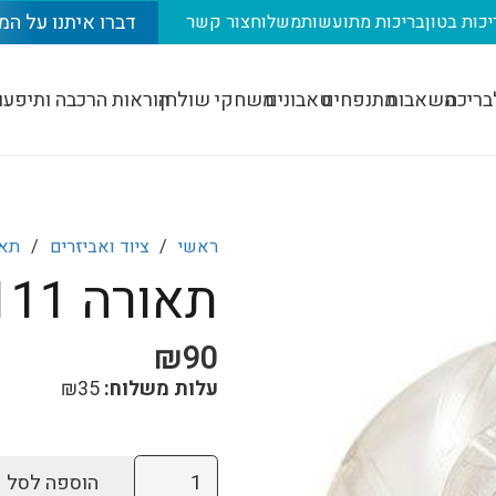
דברו איתנו על המ
יכות בטון
בריכות מתועשות
משלוח
צור קשר
בריכה
משאבות
מתנפחים
טאבונים
משחקי שולחן
הוראות הרכבה ותיפעו
ראשי
/
ציוד ואביזרים
/
תאו
תאורה BESTWAY 58111
₪
90
עלות משלוח:
35
₪
כמות
הוספה לסל