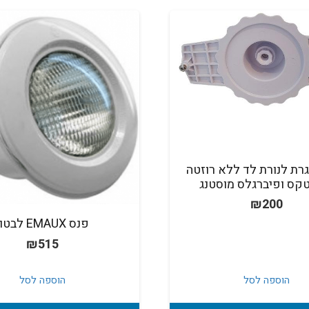
רת לנורת לד ללא רוזטה
קס ופיברגלס מוסטנג
₪
200
פנס EMAUX לבטון
₪
515
הוספה לסל
הוספה לסל