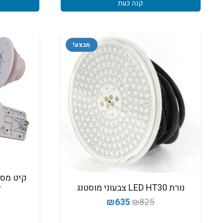
קנה כעת
מבצע!
קיט מסג
נורת LED HT30 צבעוני מוסטנג
ל
המחיר
המחיר
₪
635
₪
825
המקורי
הנוכחי