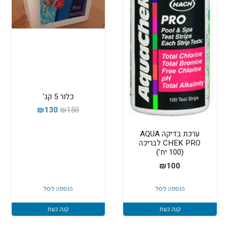
כלור 5 קג'
המחיר
המחיר
₪
130
₪
150
המקורי
הנוכחי
ערכת בדיקה AQUA
היה:
הוא:
CHEK PRO לבריכה
₪130.
₪150.
(100 יח')
₪
100
הוספה לסל
הוספה לסל
קנה כעת
קנה כעת