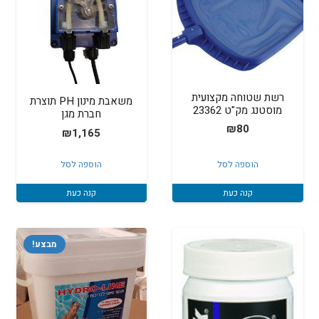
רשת שטוחה מקצועית
משאבת מינון PH תוצרת
מוסטנג מק"ט 23362
חברת מגן
₪
80
₪
1,165
הוספה לסל
הוספה לסל
קנה כעת
קנה כעת
מבצע!