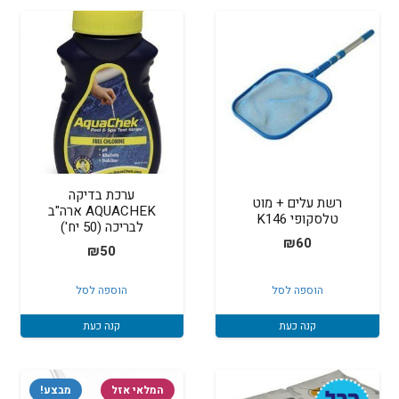
ערכת בדיקה
רשת עלים + מוט
AQUACHEK ארה"ב
טלסקופי K146
לבריכה (50 יח')
₪
60
₪
50
הוספה לסל
הוספה לסל
קנה כעת
קנה כעת
המלאי אזל
מבצע!