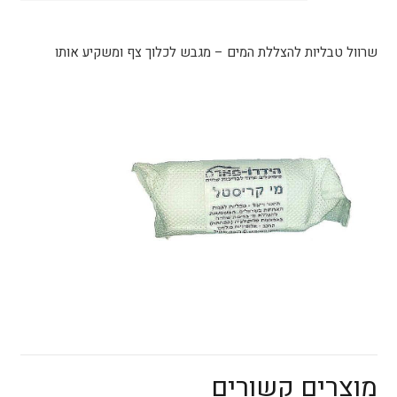
מגבש
לכלוך
שרוול טבליות להצללת המים – מגבש לכלוך צף ומשקיע אותו
צף
ומשקיע
אותו
מוצרים קשורים