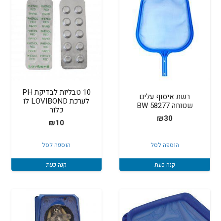
10 טבליות לבדיקת PH
רשת איסוף עלים
לערכת LOVIBOND לו
שטוחה BW 58277
כלור
₪
30
₪
10
הוספה לסל
הוספה לסל
קנה כעת
קנה כעת