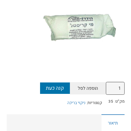
כמות
קנה כעת
הוספה לסל
של
שרוול
מק"ט:
35
קטגוריות:
ניקוי בריכה
טבליות
להצללת
תיאור
המים
-