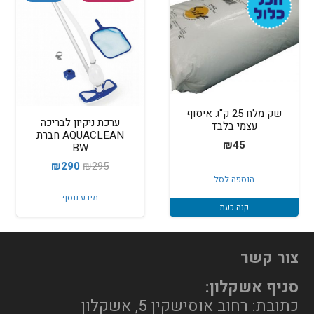
שק מלח 25 ק"ג איסוף
ערכת ניקיון לבריכה
עצמי בלבד
AQUACLEAN חברת
₪
45
BW
המחיר
המחיר
₪
290
₪
295
הוספה לסל
המקורי
הנוכחי
מידע נוסף
היה:
הוא:
קנה כעת
₪290.
₪295.
צור קשר
סניף אשקלון:
כתובת: רחוב אוסישקין 5, אשקלון