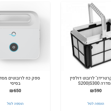
רטרידג' לרובוט דולפין
רה S200|S300
בסיסי
₪
650
₪
590
הוספה לסל
הוספה לסל