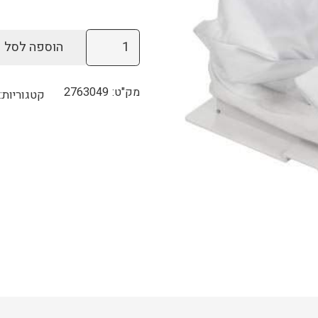
כמות
הוספה לסל
של
שק
מק"ט:
2763049
קטגוריות:
סינון
גדול
לרובוטים
מדגם
סוואש,
דיאגנוסטיק