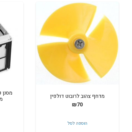
מסנן ק
מדחף צהוב לרובוט דולפין
מסד
₪
70
הוספה לסל