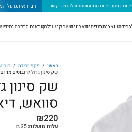
דברו איתנו על המ
יכות בטון
בריכות מתועשות
משלוח
צור קשר
בריכה
משאבות
מתנפחים
טאבונים
משחקי שולחן
הוראות הרכבה ותיפעו
ראשי
/
ניקוי בריכה
/
רובוט
שק סינון גדול לרובוטים מדגם 
שק סינון ג
סוואש, דיא
₪
220
עלות משלוח:
35
₪