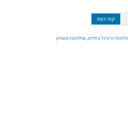
הוא:
₪1,400.
קנה כעת
לחנות כדורגל ביתיים
,
שולחנות משחק