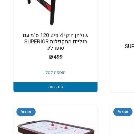
שולחן הוקי 4 פיט 120 ס"מ עם
רגליים מתקפלות SUPERIOR
SUP
סופרליג
₪
499
הוספה לסל
קנה כעת
מבצע!
מבצע!