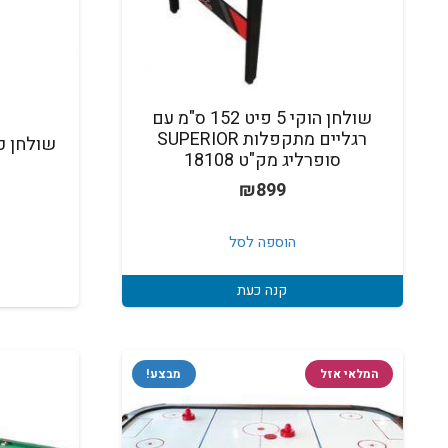
שולחן הוקי 5 פיט 152 ס"מ עם
רגליים מתקפלות SUPERIOR
שולחן כ
סופרליג מק"ט 18108
₪
899
הוספה לסל
קנה כעת
המלאי אזל
מבצע!