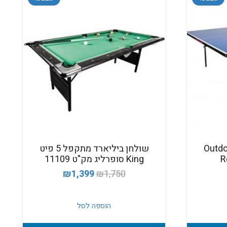
 Outdoor 620
שולחן ביליארד מתקפל 5 פיט
King סופרליג מק"ט 11109
מחיר
המחיר
המחיר
₪
1,399
₪
1,750
נוכחי
המקורי
הנוכחי
וא:
היה:
הוא:
הוספה לסל
₪1,399.
₪1,750.
₪2,150