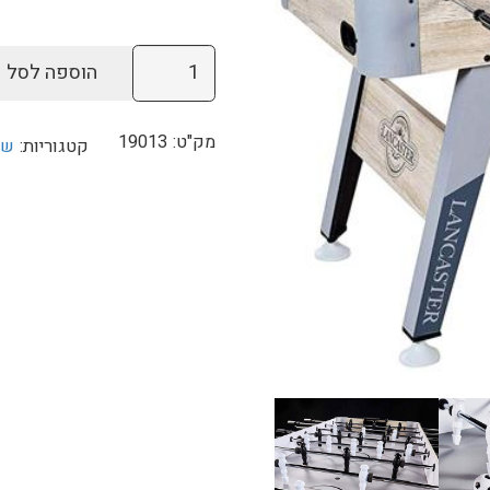
היה:
₪1,490.
כמות
הוספה לסל
של
שולחן
מק"ט:
19013
קטגוריות:
שו
כדורגל
137
ס"מ
Lancaster
סופרליג