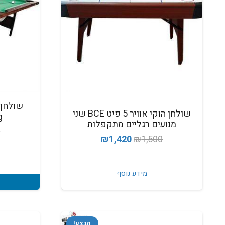
שולחן הוקי אוויר 5 פיט BCE שני
ng
מנועים רגליים מתקפלות
0
המחיר
המחיר
₪
1,420
₪
1,500
המקורי
הנוכחי
היה:
הוא:
מידע נוסף
₪1,420.
₪1,500.
מבצע!