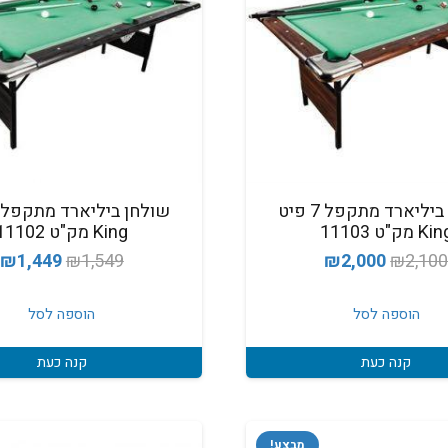
שולחן ביליארד מתקפל 7 פיט
Ki מק"ט 11103
King מק"ט 11102
המחיר
המחיר
המחיר
ה
₪
1,449
₪
1,549
₪
2,000
₪
2,10
המקורי
הנוכחי
המקורי
ה
היה:
הוא:
היה:
ה
הוספה לסל
הוספה לסל
.
₪1,549.
₪2,000.
₪2,100.
קנה כעת
קנה כעת
מבצע!