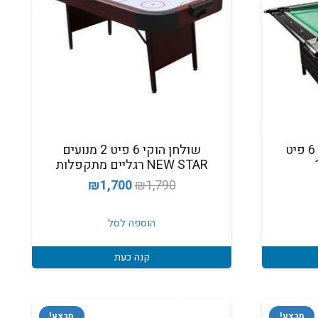
שולחן ביליארד מתקפל 6 פיט
שולחן הוקי 6 פיט 2 מנועים
NEW STAR רגליים מתקפלות
מחיר
המחיר
המחיר
₪
1,700
₪
1,790
נוכחי
המקורי
הנוכחי
וא:
היה:
הוא:
הוספה לסל
₪1,700.
₪1,790.
₪1,449
קנה כעת
מבצע!
מבצע!