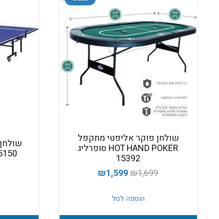
שולחן פוקר אליפטי מתקפל
HOT HAND POKER סופרליג
5150 מבית erto Ferre
15392
0
המחיר
המחיר
₪
1,599
₪
1,699
המקורי
הנוכחי
היה:
הוא:
הוספה לסל
₪1,599.
₪1,699.