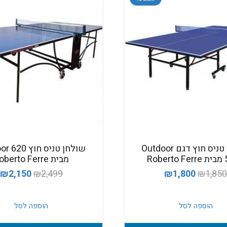
שולחן טניס חוץ דגם Outdoor
שולחן טניס חוץ
Rob
מבית Roberto Ferre
המחיר
המחיר
המחיר
ה
₪
2,150
₪
2,499
₪
1,800
₪
1,85
המקורי
הנוכחי
המקורי
ה
היה:
הוא:
היה:
ה
הוספה לסל
הוספה לסל
.
₪2,499.
₪1,800.
₪1,850.