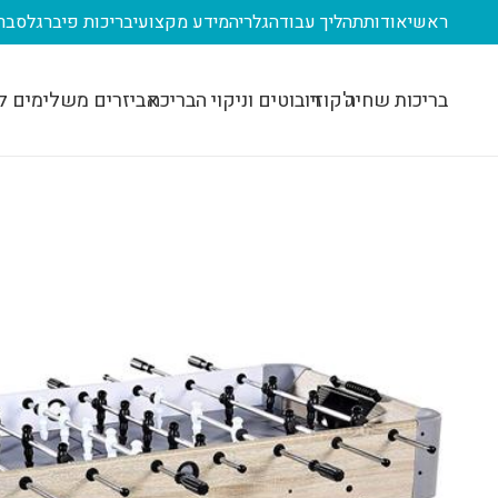
ראשי
אודות
תהליך עבודה
גלריה
מידע מקצועי
בריכות פיברגלס
בר
בריכות שחיה
ג'קוזי
רובוטים וניקוי הבריכה
אביזרים משלימים ל