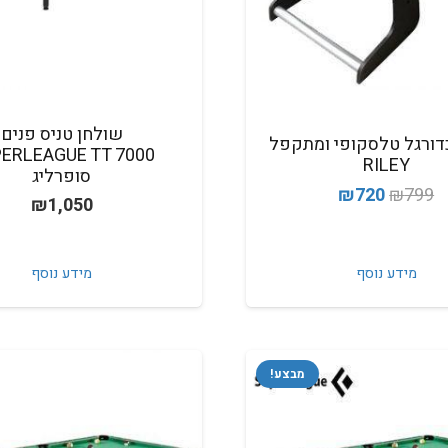
שולחן טניס פנים
דורגל טלסקופי ומתקפל
ERLEAGUE TT 7000
RILEY
סופרליג
המחיר
המחיר
₪
720
₪
799
₪
1,050
המקורי
הנוכחי
היה:
הוא:
מידע נוסף
מידע נוסף
₪720.
₪799.
מבצע!