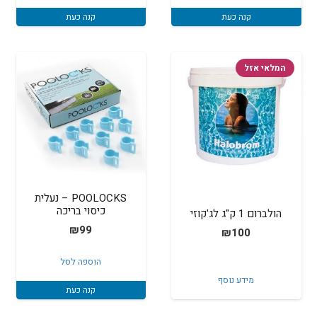
קנה כעת
קנה כעת
המלאי אזל
POOLOCKS – נעלית
כיסוי בריכה
הולברום 1 ק"ג לג'קוזי
₪
99
₪
100
הוספה לסל
מידע נוסף
קנה כעת