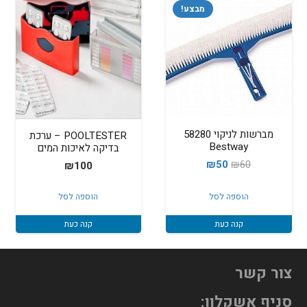
מבצע!
מברשות לניקוי 58280
POOLTESTER – ערכת
Bestway
בדיקה לאיכות המים
המחיר
המחיר
₪
50
₪
60
₪
100
המקורי
הנוכחי
הוספה לסל
הוספה לסל
היה:
הוא:
₪50.
₪60.
קנה כעת
קנה כעת
צור קשר
סניף אשקלון: