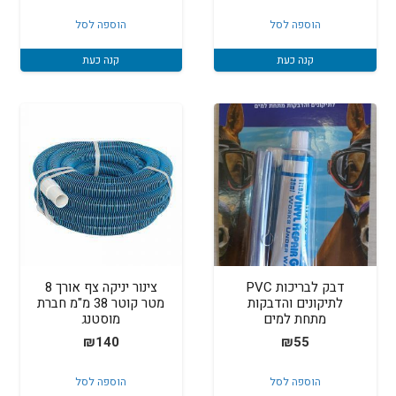
המקורי
הנוכחי
הוספה לסל
הוספה לסל
היה:
הוא:
₪3,499.
₪3,800.
קנה כעת
קנה כעת
דבק לבריכות PVC
צינור יניקה צף אורך 8
לתיקונים והדבקות
מטר קוטר 38 מ"מ חברת
מתחת למים
מוסטנג
₪
140
₪
55
הוספה לסל
הוספה לסל