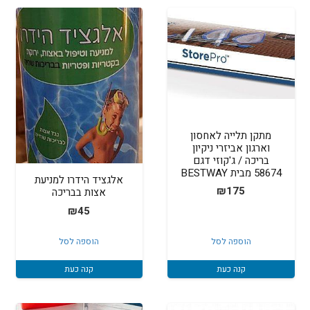
מתקן תלייה לאחסון
וארגון אביזרי ניקיון
בריכה / ג'קוזי דגם
58674 מבית BESTWAY
אלגציד הידרו למניעת
₪
175
אצות בבריכה
₪
45
הוספה לסל
הוספה לסל
קנה כעת
קנה כעת