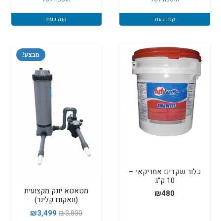
₪130.
₪150.
קנה כעת
קנה כעת
מבצע!
כלור שקדים אמריקאי –
10 ק"ג
מטאטא יונק מקצועית
₪
480
(וואקום קלינר)
המחיר
המחיר
₪
3,499
₪
3,800