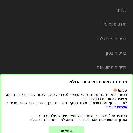
גלריה
מידע מקצועי
בריכות פיברגלס
בריכות בטון
בריכות מתועשות
מדיניות שימוש בפרטיות הגולש
משלוח
שלום!
באתר זה אנו משתמשים בקבצי Cookies, כדי לאפשר לאתר לעבוד בצורה תקינה
צור קשר
ולשפר את חוויית הגלישה שלך.
למידע נוסף על השימוש שלנו בקוקיז ועל פרטיותך, מוזמן לקרוא את מדיניות
הפרטיות שלנו
.
© 2021 כל הזכויות שמורות ל"אדל בריכות"
בלחיצה על "מאשר" אתה מסכים לתנאי השימוש שלנו בקוקיז.
1
המשך שימוש באתר מהווה אישור והסכמה למדיניות הפרטיות שלנו.
צריכים עזרה?
בניית אתרים ושיווק דיגיטלי
מאשר
✔