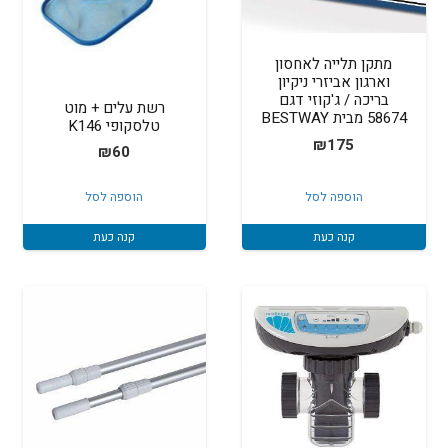
מתקן תלייה לאחסון
וארגון אביזרי ניקיון
בריכה / ג'קוזי דגם
רשת עלים + מוט
58674 מבית BESTWAY
טלסקופי K146
₪
175
₪
60
הוספה לסל
הוספה לסל
קנה כעת
קנה כעת