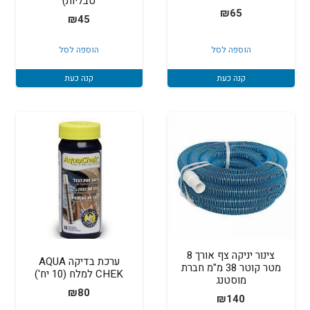
טבליות)
₪
65
₪
45
הוספה לסל
הוספה לסל
קנה כעת
קנה כעת
צינור יניקה צף אורך 8
ערכת בדיקה AQUA
מטר קוטר 38 מ"מ חברת
CHEK למלח (10 יח')
מוסטנג
₪
80
₪
140