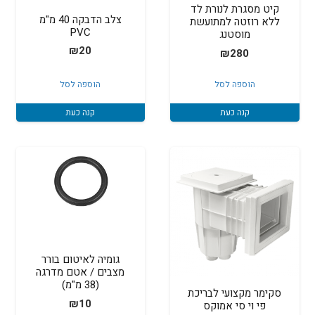
קיט מסגרת לנורת לד
צלב הדבקה 40 מ"מ
ללא רוזטה למתועשת
PVC
מוסטנג
₪
20
₪
280
הוספה לסל
הוספה לסל
קנה כעת
קנה כעת
גומיה לאיטום בורר
מצבים / אטם מדרגה
(38 מ"מ)
סקימר מקצועי לבריכת
₪
10
פי וי סי אמוקס