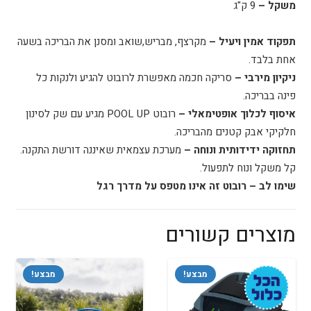
משקל –
9 ק"ג
תפקוד אמין ויעיל –
מקרצף, מבריש,שואב ומסנן את הבריכה בשעה
אחת בלבד.
ניקיון מירבי –
סריקה חכמה מאפשרת לרובוט להגיע ולנקות כל
פינה בבריכה.
איסוף לכלוך אופטימאלי –
רובוט POOL UP מגיע עם שק לסינון
חלקיקי אבק קטנים מהבריכה.
תחזוקה ידידותית ונוחה –
מערכת עצמאית שאיננה דורשת התקנה.
קל משקל ונוח לתפעול.
שימו לב – רובוט זה אינו מטפס על מדרך רגל
מוצרים קשורים
מבצע!
מבצע!