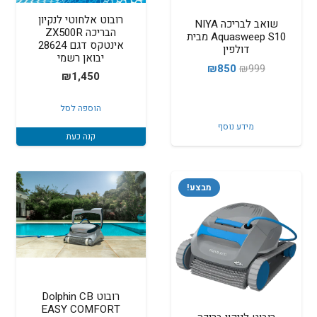
רובוט אלחוטי לנקיון
שואב לבריכה NIYA
הבריכה ZX500R
Aquasweep S10 מבית
אינטקס דגם 28624
דולפין
יבואן רשמי
המחיר
המחיר
₪
850
₪
999
₪
1,450
המקורי
הנוכחי
היה:
הוא:
הוספה לסל
₪850.
₪999.
מידע נוסף
קנה כעת
מבצע!
רובוט Dolphin CB
EASY COMFORT