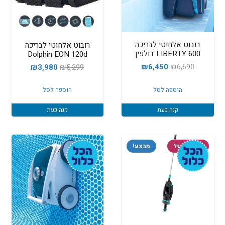
רובוט אלחוטי לבריכה
רובוט אלחוטי לבריכה
LIBERTY 600 דולפין
Dolphin EON 120d
המחיר
המחיר
₪
6,450
₪
6,690
המחיר
המחיר
₪
3,980
₪
5,299
המקורי
הנוכחי
המקורי
הנוכחי
הוספה לסל
הוספה לסל
היה:
הוא:
היה:
הוא:
₪6,450.
₪6,690.
₪3,980.
₪5,299.
קנה כעת
קנה כעת
המלאי אזל
מבצע!