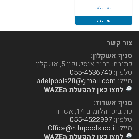
המקורי
הנוכחי
הוספה לסל
היה:
הוא:
₪5,290.
₪5,390.
קנה כעת
צור קשר
סניף אשקלון:
כתובת: רחוב אוסישקין 5, אשקלון
טלפון:
055-4536740
מייל:
adelpools20@gmail.com
לחצו כאן להפעלת הWAZE
סניף אשדוד:
כתובת: יהלומים 14, אשדוד
טלפון:
055-4522997
מייל:
Office@hilapools.co.il
לחצו כאן להפעלת הWAZE