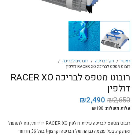
ראשי
/
ניקוי בריכה
/
רובוטים לבריכה
/
רובוט מטפס לבריכה RACER XO דולפין
רובוט מטפס לבריכה RACER XO
דולפין
המחיר
המחיר
₪
2,490
₪
2,650
המקורי
הנוכחי
עלות משלוח:
180
₪
היה:
הוא:
₪2,490.
₪2,650.
רובוט מטפס לבריכה עילית דולפין RACER XO ידידותי, נוח לתפעול
ואחזקה, בעל עוצמה גבוהה של הברשה וקרצוף! בעל 36 חודשי