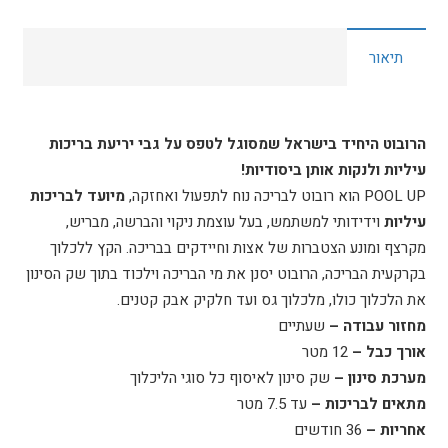
תיאור
הרובוט היחיד בישראל שמסוגל לטפס על גבי יריעת בריכות
עיליות ולנקות אותן ביסודיות!
POOL UP הוא רובוט לבריכה
נוח לתפעול ואחזקה,
מיועד לבריכות
עיליות
וידידותי למשתמש, בעל עוצמת ניקוי והברשה, מבריש,
מקרצף ומונע הצטברות של אצות וחיידקים בבריכה. הקץ ללכלוך
בקרקעית הבריכה, הרובוט יסנן את מי הבריכה וילכוד בתוך שק הסינון
את הלכלוך כולו, מלכלוך גס ועד חלקיק אבק קטנים.
מחזור עבודה –
שעתיים
אורך כבל –
12 מטר
מערכת סינון –
שק סינון לאיסוף כל סוגי הליכלוך
מתאים לבריכות –
עד 7.5 מטר
אחריות –
36 חודשים