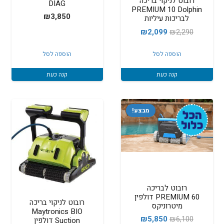
רובוט לניקוי בריכה
DIAG
PREMIUM 10 Dolphin
₪
3,850
לבריכות עיליות
המחיר
המחיר
₪
2,099
₪
2,290
המקורי
הנוכחי
הוספה לסל
הוספה לסל
היה:
הוא:
₪2,099.
₪2,290.
קנה כעת
קנה כעת
מבצע!
רובוט לבריכה
PREMIUM 60 דולפין
רובוט לניקוי בריכה
מיטרוניקס
Maytronics BIO
המחיר
המחיר
₪
5,850
₪
6,100
Suction דולפין