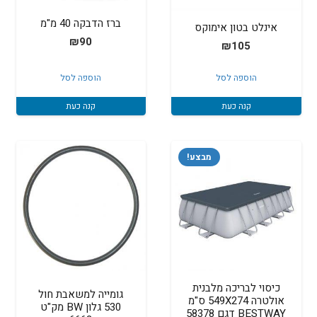
ברז הדבקה 40 מ"מ
אינלט בטון אימוקס
₪
90
₪
105
הוספה לסל
הוספה לסל
קנה כעת
קנה כעת
מבצע!
כיסוי לבריכה מלבנית
גומייה למשאבת חול
אולטרה 549X274 ס"מ
530 גלון BW מק"ט
BESTWAY דגם 58378