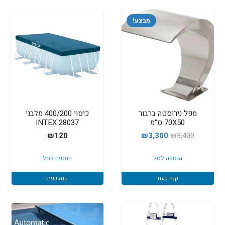
מבצע!
מפל נירוסטה ברבור
כיסוי 400/200 מלבני
70X50 ס"מ
INTEX 28037
המחיר
המחיר
₪
120
₪
3,300
₪
3,400
המקורי
הנוכחי
הוספה לסל
הוספה לסל
היה:
הוא:
₪3,300.
₪3,400.
קנה כעת
קנה כעת