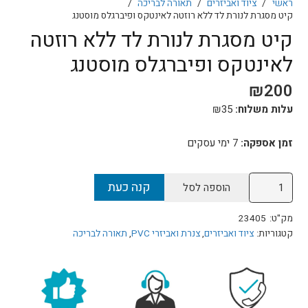
ראשי
/
ציוד ואביזרים
/
תאורה לבריכה
/
קיט מסגרת לנורת לד ללא רוזטה לאינטקס ופיברגלס מוסטנג
קיט מסגרת לנורת לד ללא רוזטה
לאינטקס ופיברגלס מוסטנג
₪
200
עלות משלוח:
35
₪
זמן אספקה:
7 ימי עסקים
כמות
קנה כעת
הוספה לסל
של
קיט
מק"ט:
23405
מסגרת
קטגוריות:
ציוד ואביזרים
,
צנרת ואביזרי PVC
,
תאורה לבריכה
לנורת
לד
ללא
רוזטה