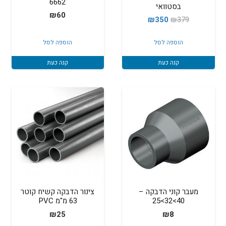
6662
בסטוואי
₪
60
המחיר
המחיר
₪
350
₪
379
המקורי
הנוכחי
הוספה לסל
הוספה לסל
היה:
הוא:
₪350.
₪379.
קנה כעת
קנה כעת
מעבר קוני הדבקה –
צינור הדבקה קשיח קוטר
40>32>25
63 מ"מ PVC
₪
25
₪
8