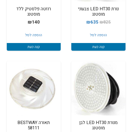
נורת LED HT30 צבעוני
רוזטה פלסטיק ללד
מוסטנג
מוסטנג
המחיר
המחיר
₪
140
₪
635
₪
825
המקורי
הנוכחי
הוספה לסל
הוספה לסל
היה:
הוא:
₪635.
₪825.
קנה כעת
קנה כעת
מנורת LED HT30 לבן
תאורה BESTWAY
מוסטנג
58111