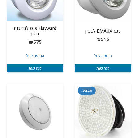
Hayward פנס לבריכות
פנס EMAUX לבטון
בטון
₪
515
₪
575
הוספה לסל
הוספה לסל
קנה כעת
קנה כעת
מבצע!