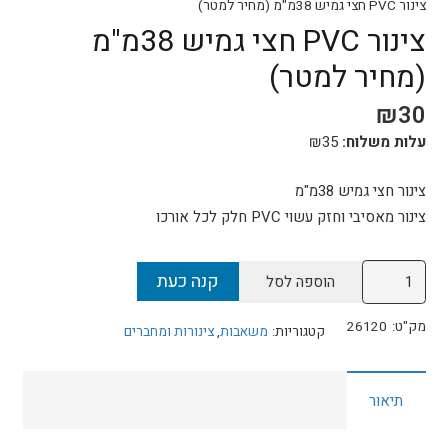
צינור PVC חצי גמיש 38מ"מ (מחיר למטר)
צינור PVC חצי גמיש 38מ"מ
(מחיר למטר)
₪
30
עלות משלוח:
35
₪
צינור חצי גמיש 38מ"מ
צינור מאסיבי וחזק עשוי PVC חלק לכל אורכו
כמות
קנה כעת
הוספה לסל
של
צינור
מק"ט:
26120
קטגוריות:
משאבות
,
צינורות ומחברים
PVC
חצי
תיאור
גמיש
38מ"מ