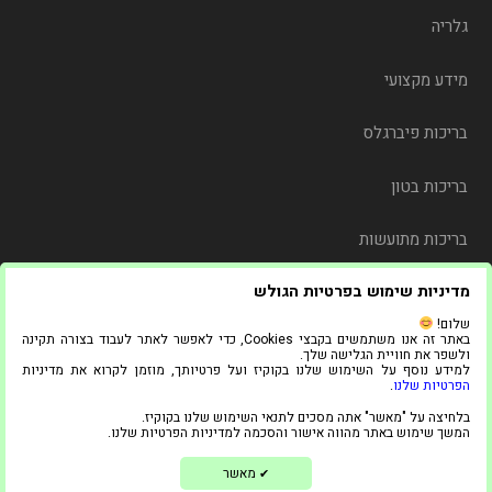
גלריה
מידע מקצועי
בריכות פיברגלס
בריכות בטון
בריכות מתועשות
מדיניות שימוש בפרטיות הגולש
משלוח
שלום!
באתר זה אנו משתמשים בקבצי Cookies, כדי לאפשר לאתר לעבוד בצורה תקינה
צור קשר
ולשפר את חוויית הגלישה שלך.
למידע נוסף על השימוש שלנו בקוקיז ועל פרטיותך, מוזמן לקרוא את מדיניות
הפרטיות שלנו
.
© 2021 כל הזכויות שמורות ל"אדל בריכות"
בלחיצה על "מאשר" אתה מסכים לתנאי השימוש שלנו בקוקיז.
1
המשך שימוש באתר מהווה אישור והסכמה למדיניות הפרטיות שלנו.
צריכים עזרה?
בניית אתרים ושיווק דיגיטלי
מאשר
✔