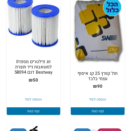
זוג פילטרים מספרII
למשאבות נייר תוצרת
Bestway דגם 58094
חול קוורץ 25 קג איסוף
עצמי בלבד
₪
50
₪
90
הוספה לסל
הוספה לסל
קנה כעת
קנה כעת