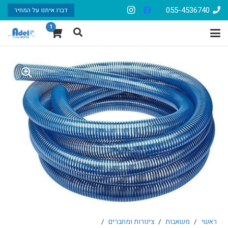
055-4536740
דברו איתנו על המחיר
1
ראשי
/
משאבות
/
צינורות ומחברים
/