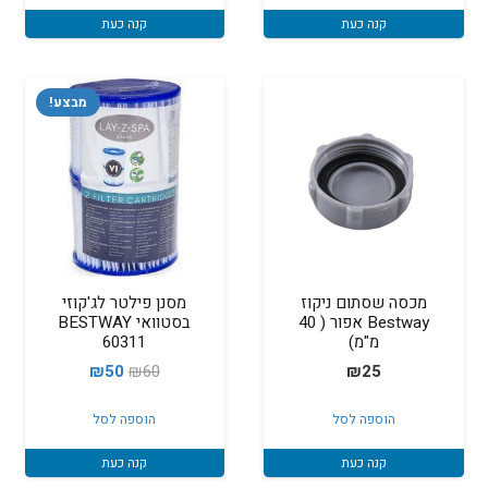
קנה כעת
קנה כעת
מבצע!
מכסה שסתום ניקוז
מסנן פילטר לג'קוזי
Bestway אפור ( 40
בסטוואי BESTWAY
מ"מ)
60311
המחיר
המחיר
₪
50
₪
60
₪
25
המקורי
הנוכחי
הוספה לסל
הוספה לסל
היה:
הוא:
₪50.
₪60.
קנה כעת
קנה כעת