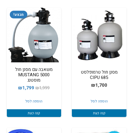
מבצע!
משאבה עם מסנן חול
מסנן חול טרמופלסט
5000 MUSTANG
685 CIPU
מוסטנג
₪
1,700
המחיר
המחיר
₪
1,799
₪
1,999
המקורי
הנוכחי
הוספה לסל
הוספה לסל
היה:
הוא:
₪1,799.
₪1,999.
קנה כעת
קנה כעת