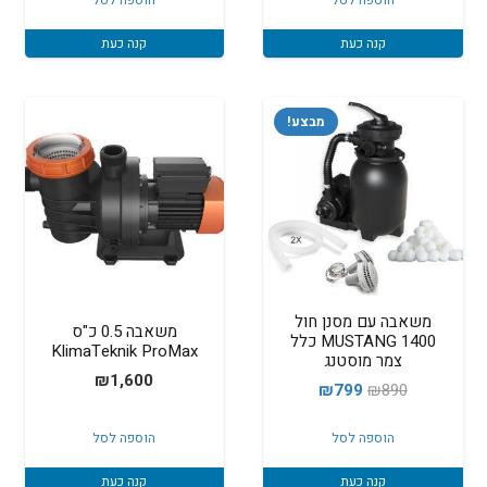
קנה כעת
קנה כעת
מבצע!
משאבה עם מסנן חול
משאבה 0.5 כ"ס
1400 MUSTANG כלל
KlimaTeknik ProMax
צמר מוסטנג
₪
1,600
המחיר
המחיר
₪
799
₪
890
המקורי
הנוכחי
הוספה לסל
הוספה לסל
היה:
הוא:
₪799.
₪890.
קנה כעת
קנה כעת