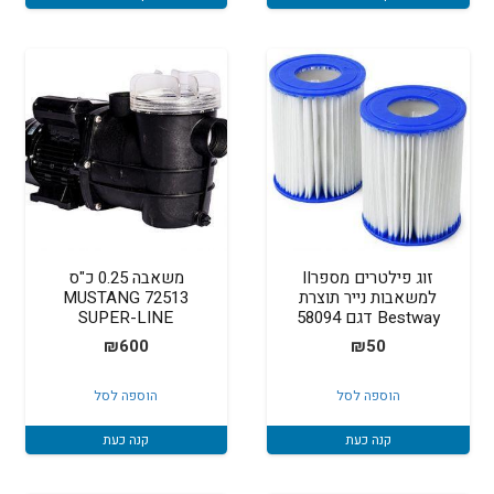
זוג פילטרים מספרII
משאבה 0.25 כ"ס
למשאבות נייר תוצרת
72513 MUSTANG
Bestway דגם 58094
SUPER-LINE
₪
600
₪
50
הוספה לסל
הוספה לסל
קנה כעת
קנה כעת