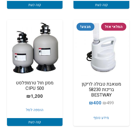
₪1,799.
₪1,999.
קנה כעת
קנה כעת
המלאי אזל
מבצע!
מסנן חול טרמופלסט
משאבת טבולה לריקון
500 CIPU
בריכות 58230
BESTWAY
₪
1,200
המחיר
המחיר
₪
400
₪
499
הוספה לסל
המקורי
הנוכחי
מידע נוסף
היה:
הוא:
קנה כעת
₪400.
₪499.