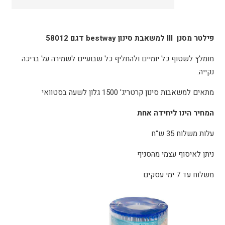
סינון
bestway
דגם
פילטר מסנן III למשאבת סינון bestway דגם 58012
58012
מומלץ לשטוף כל יומיים ולהחליף כל שבועיים לשמירה על בריכה
נקייה.
מתאים למשאבות סינון קרטריג' 1500 גלון לשעה בסטוואי
המחיר הינו ליחידה אחת
עלות משלוח 35 ש"ח
ניתן לאיסוף עצמי מהסניף
משלוח עד 7 ימי עסקים