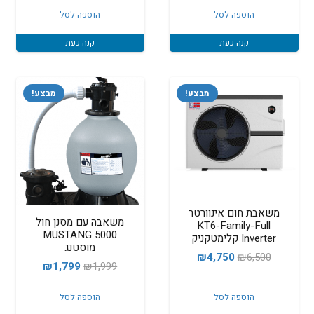
הוספה לסל
הוספה לסל
קנה כעת
קנה כעת
מבצע!
מבצע!
משאבת חום אינוורטר
משאבה עם מסנן חול
KT6-Family-Full
5000 MUSTANG
Inverter קלימטקניק
מוסטנג
המחיר
המחיר
₪
4,750
₪
6,500
המחיר
המחיר
₪
1,799
₪
1,999
המקורי
הנוכחי
המקורי
הנוכחי
היה:
הוא:
הוספה לסל
הוספה לסל
היה:
הוא:
₪4,750.
₪6,500.