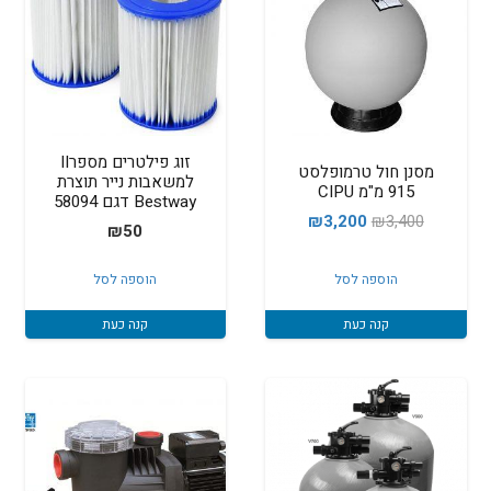
זוג פילטרים מספרII
מסנן חול טרמופלסט
למשאבות נייר תוצרת
915 מ"מ CIPU
Bestway דגם 58094
המחיר
המחיר
₪
3,200
₪
3,400
₪
50
המקורי
הנוכחי
היה:
הוא:
הוספה לסל
הוספה לסל
₪3,200.
₪3,400.
קנה כעת
קנה כעת