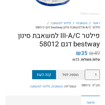
ראשי
/
משאבות
/
פילטר למשאבה
/
פילטר III-A/C למשאבת סינון bestway דגם 58012
פילטר III-A/C למשאבת סינון
bestway דגם 58012
המחיר
המחיר
₪
35
₪
49
המקורי
הנוכחי
עלות משלוח:
35
₪
היה:
הוא:
₪35.
₪49.
כמות
קנה כעת
הוספה לסל
של
פילטר
מק"ט:
58012
קטגוריות:
משאבות
,
פילטר למשאבה
III-
A/C
תיאור
למשאבת