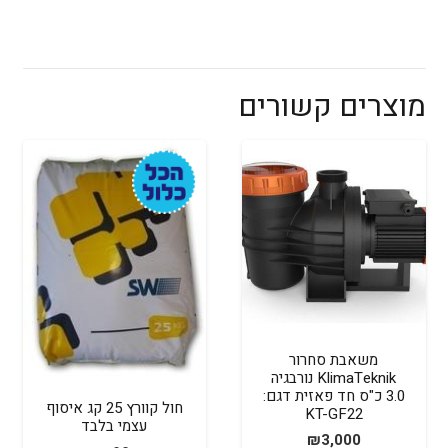
מוצרים קשורים
משאבת סחרור
KlimaTeknik נורבגיה
3.0 כ"ס חד פאזית דגם:
חול קוורץ 25 קג איסוף
KT-GF22
עצמי בלבד
₪
3,000