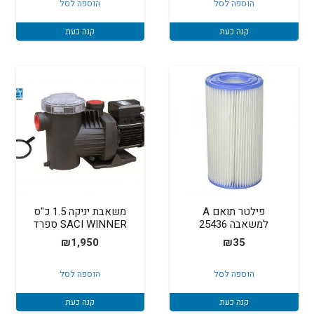
הוספה לסל
הוספה לסל
היה:
הוא:
₪799.
₪890.
קנה כעת
קנה כעת
פילטר תואם A
משאבת יניקה 1.5 כ"ס
למשאבה 25436
SACI WINNER ספרד
₪
1,950
₪
35
הוספה לסל
הוספה לסל
קנה כעת
קנה כעת