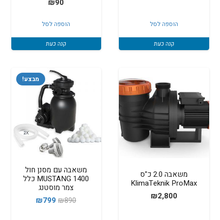
₪
90
הוספה לסל
הוספה לסל
קנה כעת
קנה כעת
מבצע!
משאבה עם מסנן חול
משאבה 2.0 כ"ס
1400 MUSTANG כלל
KlimaTeknik ProMax
צמר מוסטנג
₪
2,800
המחיר
המחיר
₪
799
₪
890
המקורי
הנוכחי