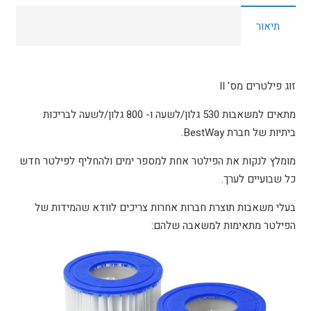
מספרII
תיאור
למשאבות
נייר
תוצרת
Bestway
זוג פילטרים מס' II
דגם
מתאים למשאבות 530 גלון/לשעה ו- 800 גלון/לשעה לבריכות
58094
ביתיות של חברת BestWay.
מומלץ לנקות את הפילטר אחת למספר ימים ולהחליף לפילטר חדש
כל שבועיים לערך.
בעלי משאבות תוצרת חברות אחרות צריכים לוודא שהמידות של
הפילטר מתאימות למשאבה שלהם: