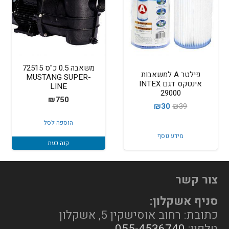
משאבה 0.5 כ"ס 72515
פילטר A למשאבות
MUSTANG SUPER-
אינטקס דגם INTEX
LINE
29000
₪
750
המחיר
המחיר
₪
30
₪
39
המקורי
הנוכחי
הוספה לסל
היה:
הוא:
מידע נוסף
קנה כעת
₪30.
₪39.
צור קשר
סניף אשקלון:
כתובת: רחוב אוסישקין 5, אשקלון
טלפון:
055-4536740