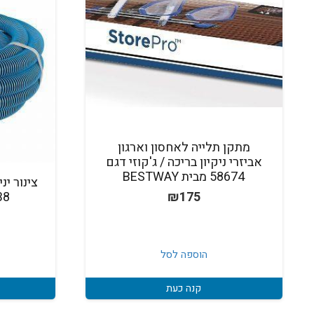
מתקן תלייה לאחסון וארגון
אביזרי ניקיון בריכה / ג'קוזי דגם
58674 מבית BESTWAY
38 מ"מ חברת מ
₪
175
הוספה לסל
קנה כעת