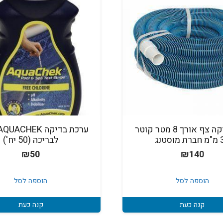
צינור יניקה צף אורך 8 מטר קוטר
וסטנג
לבריכה (50 יח')
₪
50
₪
140
הוספה לסל
הוספה לסל
קנה כעת
קנה כעת