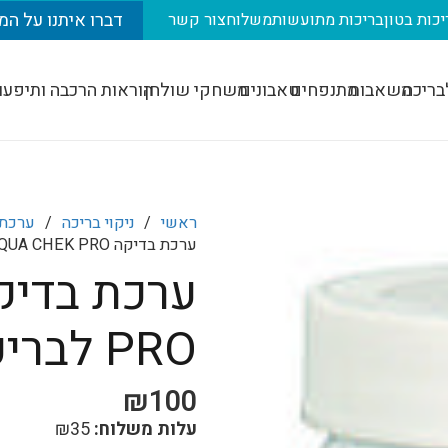
דברו איתנו על המ
יכות בטון
בריכות מתועשות
משלוח
צור קשר
בריכה
משאבות
מתנפחים
טאבונים
משחקי שולחן
הוראות הרכבה ותיפעו
ראשי
/
ניקוי בריכה
/
ערכת 
ערכת בדיקה AQUA CHEK PRO לבריכה (100 יח')
PRO לבריכה (100 יח')
₪
100
עלות משלוח:
35
₪