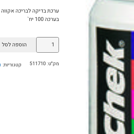
ערכת בדיקה לבריכה אקווה צ
בערכה 100 יח`
כמות
הוספה לסל
של
ערכת
מק"ט:
511710
קטגוריות:
נ
בדיקה
AQUA
CHEK
PRO
לבריכה
(100
יח')