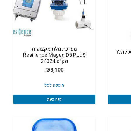
מערכת מלח מקצועית
ערכת בדיקה AQUA CHEK למלח
Resilience Magen D5 PLUS
מק"ט 24324
₪
8,100
הוספה לסל
קנה כעת