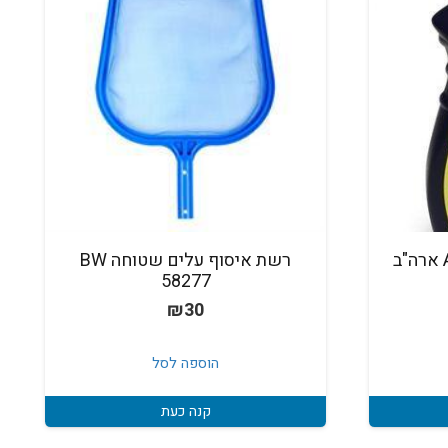
ערכת בדיקה AQUACHEK ארה"ב
רשת איסוף עלים שטוחה BW
58277
₪
30
הוספה לסל
קנה כעת