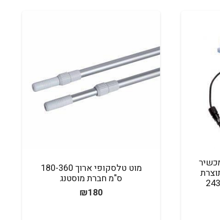
ת למכשיר
מוט טלסקופי ארוך 180-360
סוג Aqua Blue תוצרת
ס"מ חברת מוסטנג
₪
180