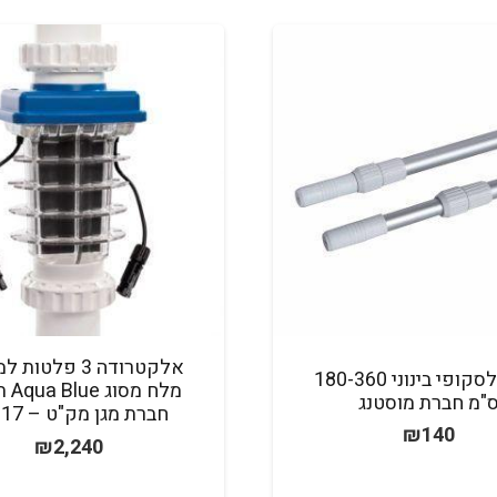
אלקטרודה 3 פלטו
מוט טלסקופי בינוני 180-360
מלח מ
"מ חברת מוסטנג
חברת מגן מק"ט – 24317
₪
140
₪
2,240