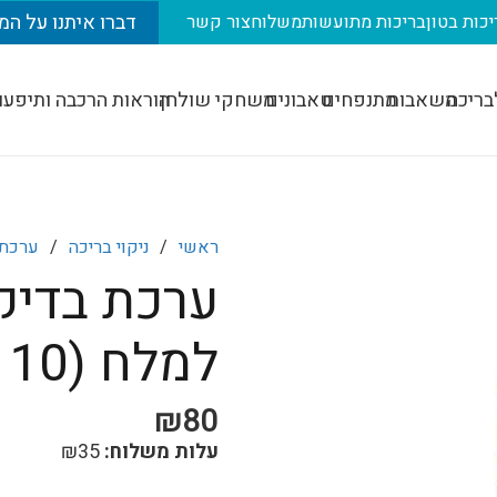
דברו איתנו על המ
יכות בטון
בריכות מתועשות
משלוח
צור קשר
בריכה
משאבות
מתנפחים
טאבונים
משחקי שולחן
הוראות הרכבה ותיפעו
ראשי
/
ניקוי בריכה
/
ערכת 
למלח (10 יח')
₪
80
עלות משלוח:
35
₪