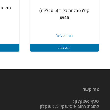
קילו טבליות כלור (5 טבליות)
₪
45
הוספה לסל
קנה כעת
צור קשר
סניף אשקלון:
כתובת: רחוב אוסישקין 5, אשקלון