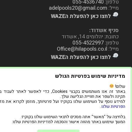
טלפון:
055-4536740
מייל:
adelpools20@gmail.com
לחצו כאן להפעלת הWAZE
סניף אשדוד:
כתובת: יהלומים 14, אשדוד
טלפון:
055-4522997
מייל:
Office@hilapools.co.il
לחצו כאן להפעלת הWAZE
מדיניות שימוש בפרטיות הגולש
שלום!
באתר זה אנו משתמשים בקבצי Cookies, כדי לאפשר לאתר לעב
תקינה ולשפר את חוויית הגלישה שלך.
למידע נוסף על השימוש שלנו בקוקיז ועל פרטיותך, מוזמן לקרוא את מדי
הפרטיות שלנו
.
בלחיצה על "מאשר" אתה מסכים לתנאי השימוש שלנו בקוקיז.
המשך שימוש באתר מהווה אישור והסכמה למדיניות הפרטיות שלנו.