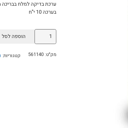
ערכת בדיקה למלח בבריכה 
בערכה 10 י"ח
כמות
הוספה לסל
של
ערכת
מק"ט:
561140
קטגוריות:
נ
בדיקה
AQUA
CHEK
למלח
(10
יח')