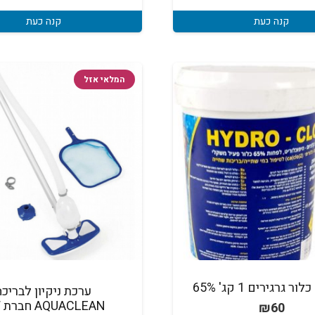
קנה כעת
קנה כעת
המלאי אזל
ערכת ניקיון לבריכה
AQUACLEAN חברת BW
₪
60