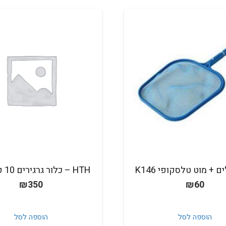
 + מוט טלסקופי K146
HTH – כלור גרגירים 10 קג' 65%
₪
350
₪
60
הוספה לסל
הוספה לסל