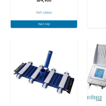
₪
4,900
חיר
וכחי
הוספה לסל
א:
₪29
קנה כעת