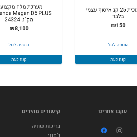
מערכת מלח מקצועי
חול זכוכית 25 קג איסוף עצמי
ience Magen D5 PLUS
בלבד
מק"ט 24324
₪
150
₪
8,100
הוספה לסל
הוספה לסל
קנה כעת
קנה כעת
עקבו אחרינו
קישורים מהירים
בריכות שחיה
ג'קוזי