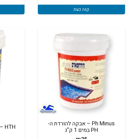
קנה כעת
Ph Minus – אבקה להורדת ה-
HTH – כלור גרגירים 1 קג' 65%
PH במים 1 ק"ג