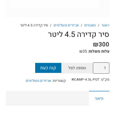
ראשי
/
טאבונים
/
אביזרים משלימים
/
סיר קדירה 4.5 ליטר
סיר קדירה 4.5 ליטר
₪
300
עלות משלוח:
35
₪
כמות
קנה כעת
הוספה לסל
של
סיר
מק"ט:
ICAMP-4.5L-POT#
קטגוריות:
אביזרים משלימים
קדירה
4.5
תיאור
ליטר