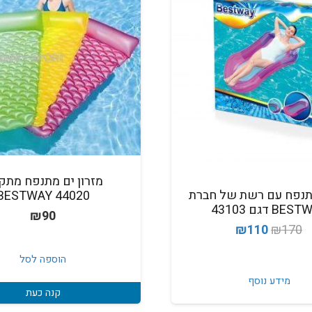
מזרון ים מתנפח מתק
תנפח עם רשת של חברת
BESTWAY 44020
BE דגם 43103
₪
90
המחיר
המחיר
₪
110
₪
170
המקורי
הנוכחי
הוספה לסל
היה:
הוא:
מידע נוסף
₪110.
₪170.
קנה כעת