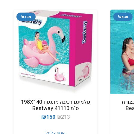
מבצע!
מבצע!
צורת
פלמינגו רכיבה מתנפח 198X140
ס"מ 41110 Bestway
חיר
המחיר
המחיר
₪
150
₪
213
וכחי
המקורי
הנוכחי
א:
היה:
הוא:
הוספה לסל