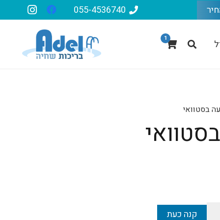
חיר
055-4536740
1
ל
ה בסטוואי
סטוואי
קנה כעת