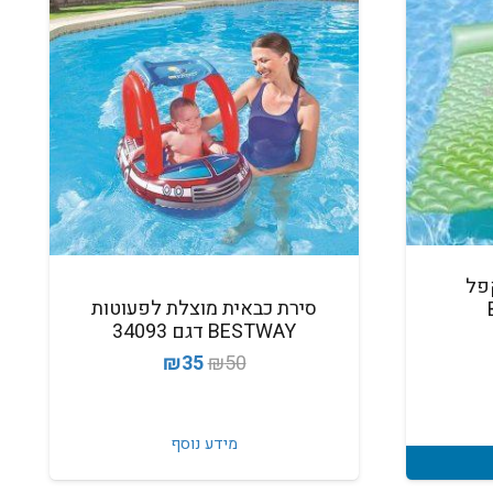
פל
סירת כבאית מוצלת לפעוטות
BESTWAY דגם 34093
המחיר
המחיר
₪
35
₪
50
המקורי
הנוכחי
היה:
הוא:
מידע נוסף
₪35.
₪50.