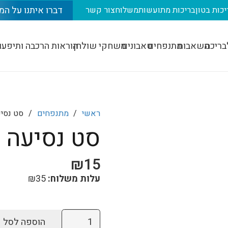
דברו איתנו על המ
יכות בטון
בריכות מתועשות
משלוח
צור קשר
בריכה
משאבות
מתנפחים
טאבונים
משחקי שולחן
הוראות הרכבה ותיפעו
ראשי
/
מתנפחים
/
סט נסיע
סט נסיעה ב
₪
15
עלות משלוח:
35
₪
כמות
הוספה לסל