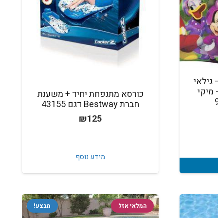
גילאי
910 Bestway – מיקי
כורסא מתנפחת יחיד + משענת
חברת Bestway דגם 43155
₪
125
מידע נוסף
המלאי אזל
מבצע!