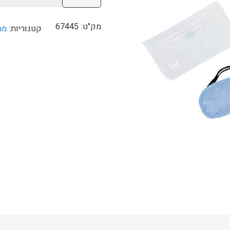
של
סט
מק"ט:
67445
קטגוריות:
מת
נסיעה
בסטוואי