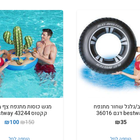
ב/גלגל שחור מתנפח
מגש כוסות מתנפח צף ב
bes דגם 36016
קקטוס Bestway 43244
המחיר
המ
₪
100
₪
150
₪
35
המקורי
הנ
היה:
הו
הוספה לסל
הוספה לסל