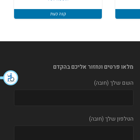
₪150.
₪213.
₪10
קנה כעת
מלאו פרטים ונחזור אליכם בהקדם
השם שלך (חובה)
הטלפון שלך (חובה)