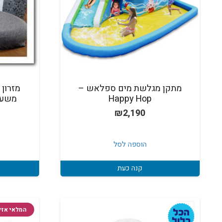
מתקן מגלשת מים ספלאש –
מזרון 
Happy Hop
משענת 67397 
₪
2,190
הוספה לסל
קנה כעת
המלאי אזל