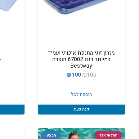
מזרון זוגי מתנפח איכותי ועמיד
במיוחד דגם 67002 תוצרת
ס
Bestway
המחיר
המחיר
₪
100
₪
105
המקורי
הנוכחי
היה:
הוא:
הוספה לסל
₪100.
₪105.
קנה כעת
המלאי אזל
מבצע!