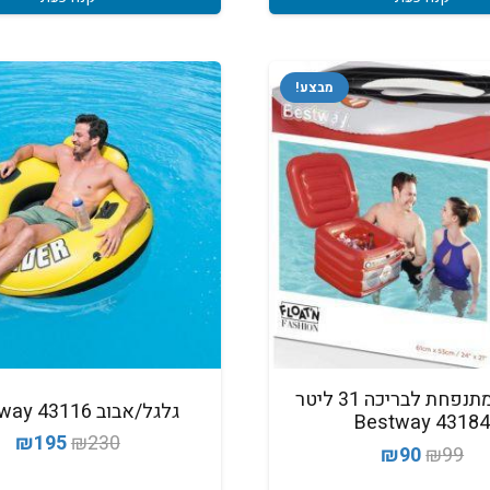
מבצע!
צידנית מתנפחת לבריכה 31 ליטר
‏גלגל/אבוב 43116 Bestway
43184 Bestwa
המחיר
המ
₪
195
₪
230
המחיר
המחיר
₪
90
₪
99
המקורי
הנ
המקורי
הנוכחי