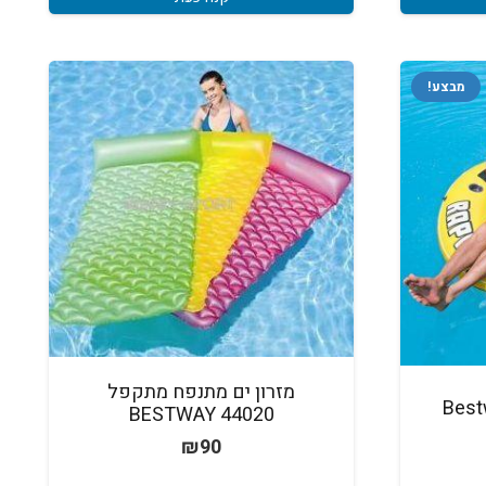
מבצע!
מזרון ים מתנפח מתקפל
BESTWAY 44020
חיר
₪
90
וכחי