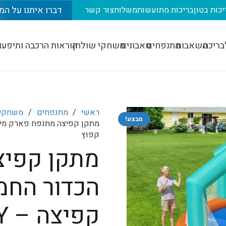
דברו איתנו על המ
יכות בטון
בריכות מתועשות
משלוח
צור קשר
בריכה
משאבות
מתנפחים
טאבונים
משחקי שולחן
הוראות הרכבה ותיפעו
ראשי
/
מתנפחים
/
משחקי 
מבצע!
קפוץ
מתקן קפיצ
הכדור החמ