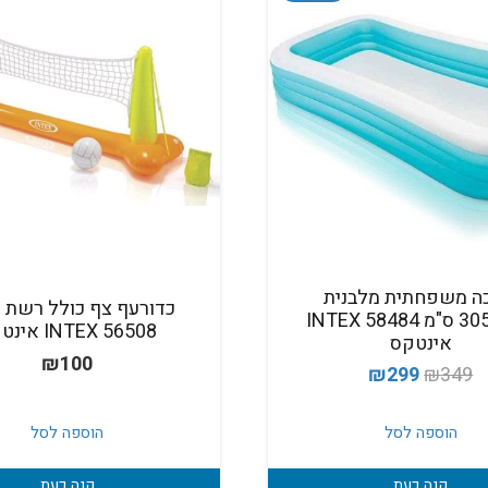
ה משפחתית מלבנית
כדורעף צף כולל רשת ו
305X183 ס"מ INTEX 58484
INTEX 56508 אינטקס
אינטקס
₪
100
המחיר
המחיר
₪
299
₪
349
המקורי
הנוכחי
היה:
הוא:
הוספה לסל
הוספה לסל
₪299.
₪349.
קנה כעת
קנה כעת