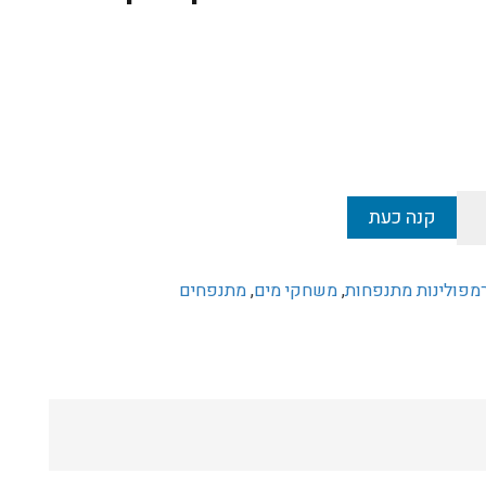
המחיר
הנוכחי
הוא:
₪1,299.
קנה כעת
מפולינות מתנפחות
,
משחקי מים
,
מתנפחים