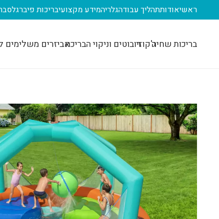
ראשי
אודות
תהליך עבודה
גלריה
מידע מקצועי
בריכות פיברגלס
בר
בריכות שחיה
ג'קוזי
רובוטים וניקוי הבריכה
אביזרים משלימים ל