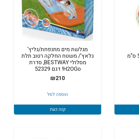
מגלשת מים מתנפחת/גליץ'
כדור ים מצוייר בינוני 51 ס"מ
גלאץ'/ משטח החלקה רטוב תלת
מסלולי BESTWAY, סדרת
H2OGo! דגם 52329
₪
210
הוספה לסל
קנה כעת