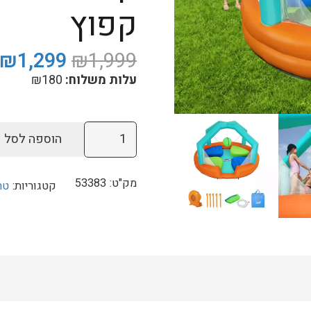
קפוץ
המחיר
₪
1,299
₪
1,999
המקורי
עלות משלוח:
180
₪
היה:
₪1,999.
כמות
הוספה לסל
של
מתקן
מק"ט:
53383
קטגוריות:
טר
קפיצה
מתנפח
פארק
מים
הכדור
החמקמק
+