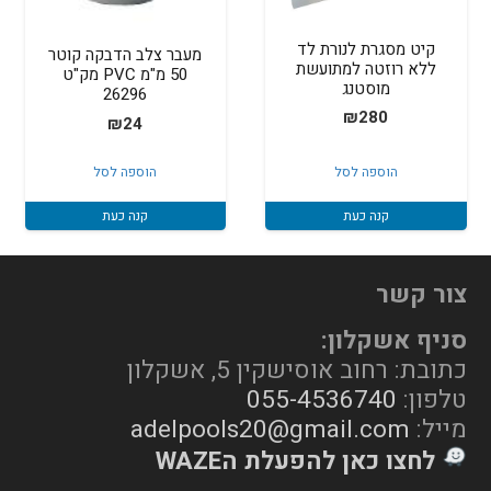
קיט מסגרת לנורת לד
מעבר צלב הדבקה קוטר
ללא רוזטה למתועשת
50 מ"מ PVC מק"ט
מוסטנג
26296
₪
280
₪
24
הוספה לסל
הוספה לסל
קנה כעת
קנה כעת
צור קשר
סניף אשקלון:
כתובת: רחוב אוסישקין 5, אשקלון
טלפון:
055-4536740
מייל:
adelpools20@gmail.com
לחצו כאן להפעלת הWAZE