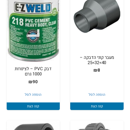
מעבר קוני הדבקה –
40>32>25
דבק PVC – לצינורות
₪
8
1000 גרם
₪
90
הוספה לסל
הוספה לסל
קנה כעת
קנה כעת