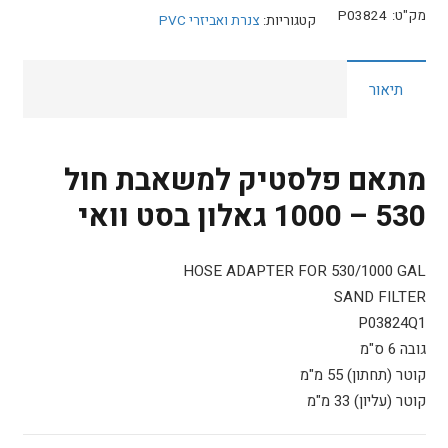
מתאם
מק"ט:
P03824
קטגוריות:
צנרת ואביזרי PVC
פלסטיק
למשאבת
תיאור
חול
530
-
1000
מתאם פלסטיק למשאבת חול
גאלון
530 – 1000 גאלון בסט וואי
בסט
וואי
HOSE ADAPTER FOR 530/1000 GAL
SAND FILTER
P03824Q1
גובה 6 ס"מ
קוטר (תחתון) 55 מ"מ
קוטר (עליון) 33 מ"מ