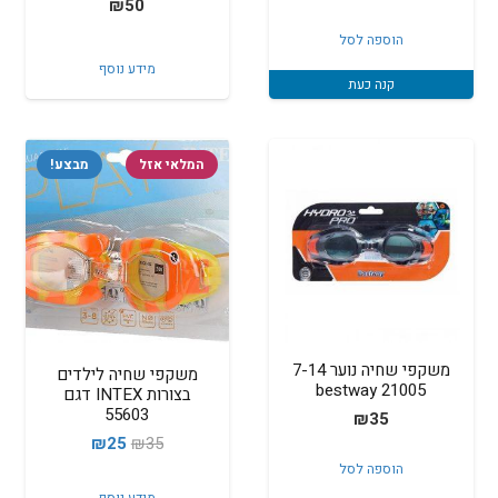
₪
50
הוספה לסל
מידע נוסף
קנה כעת
המלאי אזל
מבצע!
משקפי שחיה נוער 7-14
משקפי שחיה לילדים
bestway 21005
בצורות INTEX דגם
55603
₪
35
המחיר
המחיר
₪
25
₪
35
הוספה לסל
המקורי
הנוכחי