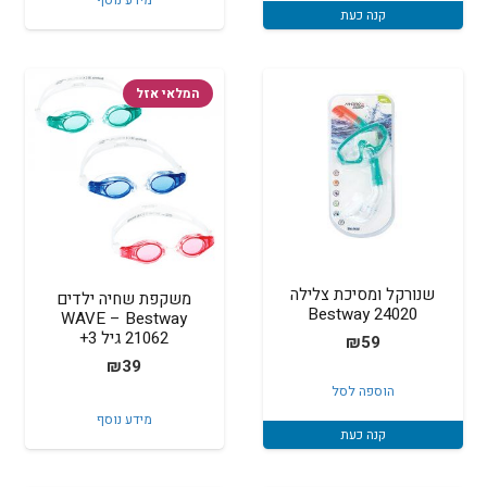
מידע נוסף
היה:
הוא:
קנה כעת
₪25.
₪35.
המלאי אזל
שנורקל ומסיכת צלילה
משקפת שחיה ילדים
24020 Bestway
WAVE – Bestway
21062 גיל 3+
₪
59
₪
39
הוספה לסל
מידע נוסף
קנה כעת