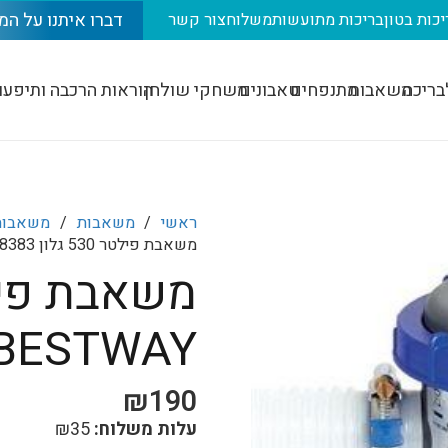
דברו איתנו על המ
יכות בטון
בריכות מתועשות
משלוח
צור קשר
בריכה
משאבות
מתנפחים
טאבונים
משחקי שולחן
הוראות הרכבה ותיפעו
ראשי
/
משאבות
/
משאבות 
משאבת פילטר 530 גלון 58383 BESTWAY כולל פילטר
BESTWAY כולל פילט
₪
190
עלות משלוח:
35
₪