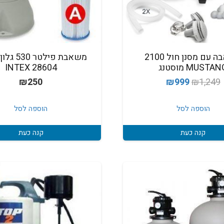
משאבה עם מסנן חול 2100
משאבת פילטר
MUSTA מוסטנג
INTEX 28604
המחיר
המחיר
₪
250
₪
999
₪
1,249
המקורי
הנוכחי
היה:
הוא:
הוספה לסל
הוספה לסל
₪999.
₪1,249.
קנה כעת
קנה כעת