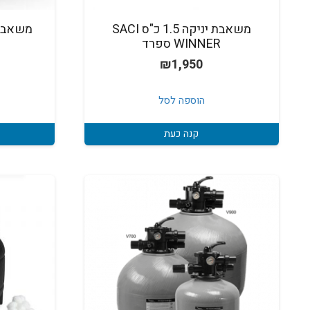
משאבת יניקה 1.5 כ"ס SACI
WINNER ספרד
₪
1,950
הוספה לסל
קנה כעת