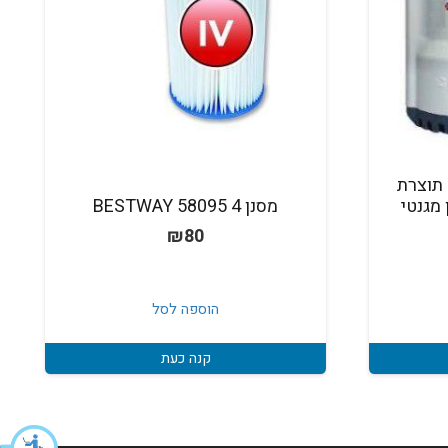
משאבה טבולה Pedrollo תוצרת
מגנטי
מסנן 4 58095 BESTWAY
₪
80
הוספה לסל
קנה כעת