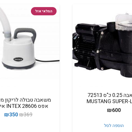
המלאי אזל
משאבה 0.25 כ"ס 72513
משאבה טבולה לריקון מי
MUSTANG SUPER-L
אפס INTEX 28606 אינטקס
₪
600
המחיר
המ
₪
350
₪
369
המקורי
הנ
הוספה לסל
היה:
הו