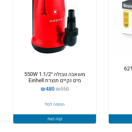
מלית 62142
משאבה טבולה 1.1/2″ 550W
מים נקיים תוצרת Einhell
המחיר
המחיר
₪
480
₪
550
המקורי
הנוכחי
היה:
הוא:
הוספה לסל
₪480.
₪550.
קנה כעת