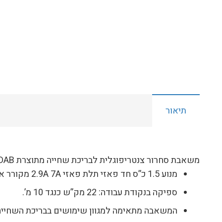
תיאור
משאבת סחרור צנטריפוגלית לבריכת שחייה מתוצרת DAB איטליה דגם EUROPRO 150
מנוע 1.5 כ”ס חד פאזי תלת פאזי 2.9A 7A מקורר אוויר.
ספיקה בנקודת עבודה: 22 מק”ש כנגד 10 מ’.
המשאבה מתאימה למגוון שימושים בבריכת השחייה הפ