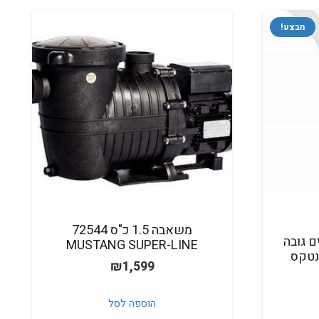
מבצע!
משאבה 1.5 כ"ס 72544
ם גובה
MUSTANG SUPER-LINE
₪
1,599
חיר
וכחי
הוספה לסל
א: