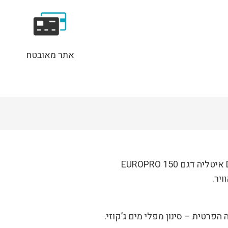
כולל
מסנן
לכלוך
ושיער
אתר מאובטח
EuroSwim
150M
רטית – סינון מפלי מים ג’קוזי.