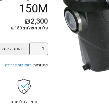
150M
₪
2,300
עלות משלוח:
180
₪
כמות
הוספה לסל
של
משאבת
קטגוריות:
משאבות לבריכה
סינון
לבריכת
שחייה
1.5
כ”ס
“2/”2
תמיכה טלפונית
1600w