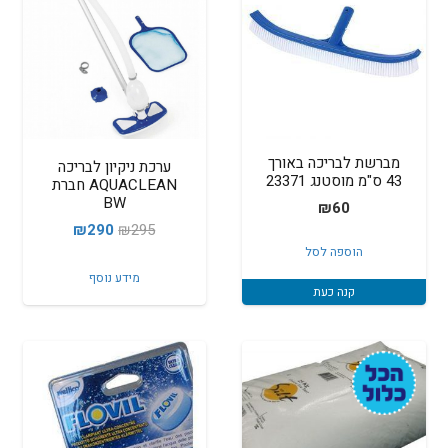
מברשת לבריכה באורך
ערכת ניקיון לבריכה
43 ס"מ מוסטנג 23371
AQUACLEAN חברת
BW
₪
60
המחיר
המחיר
₪
290
₪
295
הוספה לסל
המקורי
הנוכחי
מידע נוסף
היה:
הוא:
קנה כעת
₪290.
₪295.