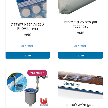
שק מלח 25 ק"ג איסוף
טבליות הפלא להצללת
עצמי בלבד
המים FLOVIL
₪
45
₪
90
הוספה לסל
הוספה לסל
קנה כעת
קנה כעת
המלאי אזל
מתקן תלייה לאחסון