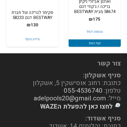
וארגון אביזרי ניקיון
בריכה / ג'קוזי דגם
58674 מבית BESTWAY
סקימר לבריכה של חברת
BESTWAY דגם 58233
₪
175
₪
130
הוספה לסל
מידע נוסף
קנה כעת
צור קשר
סניף אשקלון:
כתובת: רחוב אוסישקין 5, אשקלון
טלפון:
055-4536740
מייל:
adelpools20@gmail.com
לחצו כאן להפעלת הWAZE
סניף אשדוד:
כתובת: יהלומים 14, אשדוד