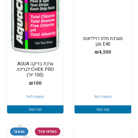
מערכת מלח רזיליאנס
E40 מגן
₪
4,500
ערכת בדיקה AQUA
CHEK PRO לבריכה
(100 יח')
₪
100
הוספה לסל
הוספה לסל
קנה כעת
קנה כעת
המלאי אזל
מבצע!