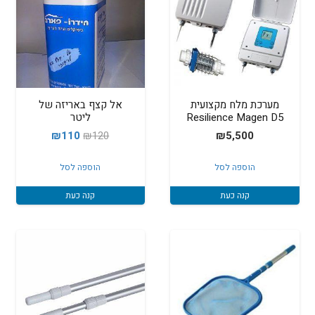
מערכת מלח מקצועית
אל קצף באריזה של
Resilience Magen D5
ליטר
המחיר
המחיר
₪
110
₪
120
₪
5,500
המקורי
הנוכחי
הוספה לסל
הוספה לסל
היה:
הוא:
₪110.
₪120.
קנה כעת
קנה כעת