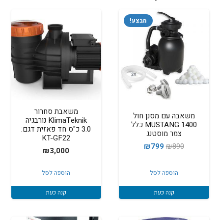
מבצע!
משאבת סחרור
משאבה עם מסנן חול
KlimaTeknik נורבגיה
1400 MUSTANG כלל
3.0 כ"ס חד פאזית דגם:
צמר מוסטנג
KT-GF22
המחיר
המחיר
₪
799
₪
890
₪
3,000
המקורי
הנוכחי
היה:
הוא:
הוספה לסל
הוספה לסל
₪799.
₪890.
קנה כעת
קנה כעת