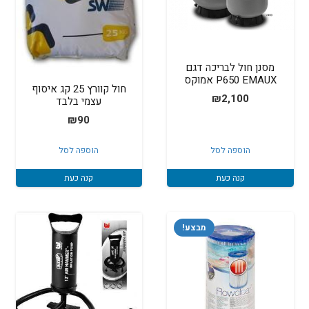
מסנן חול לבריכה דגם
P650 EMAUX אמוקס
חול קוורץ 25 קג איסוף
₪
2,100
עצמי בלבד
₪
90
הוספה לסל
הוספה לסל
קנה כעת
קנה כעת
מבצע!