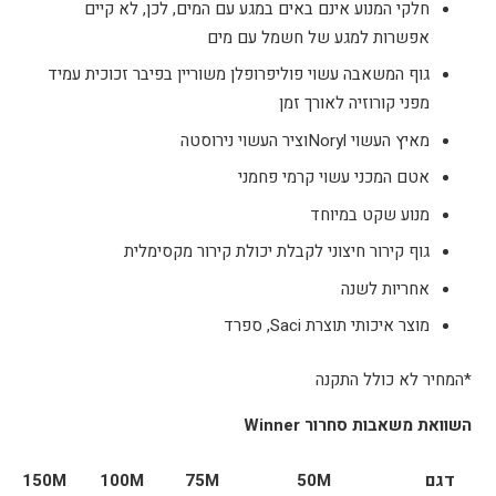
חלקי המנוע אינם באים במגע עם המים, לכן, לא קיים
אפשרות למגע של חשמל עם מים
גוף המשאבה עשוי פוליפרופלן משוריין בפיבר זכוכית עמיד
מפני קורוזיה לאורך זמן
מאיץ העשוי Norylוציר העשוי נירוסטה
אטם המכני עשוי קרמי פחמני
מנוע שקט במיוחד
גוף קירור חיצוני לקבלת יכולת קירור מקסימלית
אחריות לשנה
מוצר איכותי תוצרת Saci, ספרד
*המחיר לא כולל התקנה
השוואת משאבות סחרור
Winner
דגם
50M
75M
100M
150M