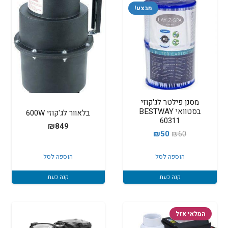
מבצע!
מסנן פילטר לג'קוזי
בסטוואי BESTWAY
בלאוור לג'קוזי 600W
60311
₪
849
המחיר
המחיר
₪
50
₪
60
המקורי
הנוכחי
הוספה לסל
הוספה לסל
היה:
הוא:
₪50.
₪60.
קנה כעת
קנה כעת
המלאי אזל