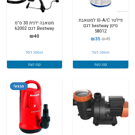
פילטר III-A/C למשאבת
משאבה ידנית 30 ס"מ
סינון bestway דגם
Bestway דגם 62002
58012
₪
40
המחיר
המחיר
₪
35
₪
49
המקורי
הנוכחי
הוספה לסל
הוספה לסל
היה:
הוא:
₪35.
₪49.
קנה כעת
קנה כעת
מבצע!