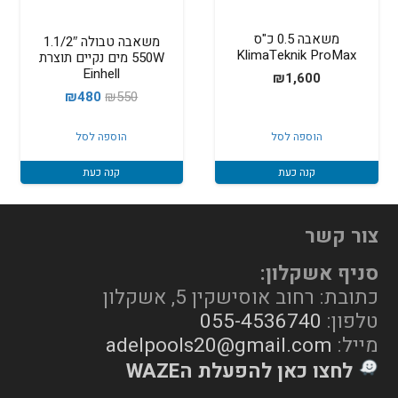
משאבה 0.5 כ"ס
משאבה טבולה 1.1/2″
KlimaTeknik ProMax
550W מים נקיים תוצרת
Einhell
₪
1,600
המחיר
המחיר
₪
480
₪
550
המקורי
הנוכחי
הוספה לסל
הוספה לסל
היה:
הוא:
₪480.
₪550.
קנה כעת
קנה כעת
צור קשר
סניף אשקלון:
כתובת: רחוב אוסישקין 5, אשקלון
טלפון:
055-4536740
מייל:
adelpools20@gmail.com
לחצו כאן להפעלת הWAZE