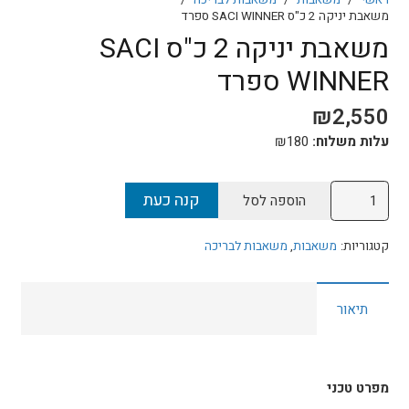
ראשי
/
משאבות
/
משאבות לבריכה
/
משאבת יניקה 2 כ"ס SACI WINNER ספרד
משאבת יניקה 2 כ"ס SACI
WINNER ספרד
₪
2,550
עלות משלוח:
180
₪
כמות
קנה כעת
הוספה לסל
של
משאבת
קטגוריות:
משאבות
,
משאבות לבריכה
יניקה
2
תיאור
כ"ס
SACI
WINNER
ספרד
מפרט טכני