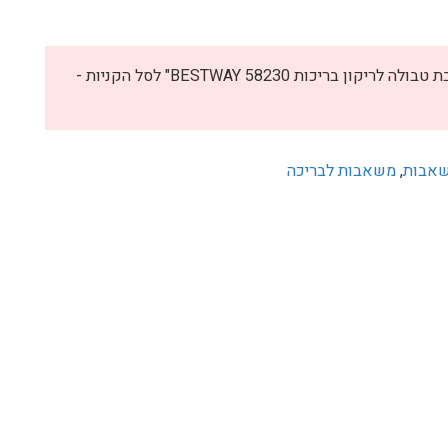
₪
לא ניתן להוסיף את "משאבת טבולה לריקון בריכות 58230 BESTWAY" לסל הקניות -
אבות
,
משאבות לבריכה