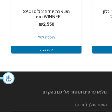
משאבה + פילטר 1000 גלון
משאבת יניקה 2 כ"ס SACI
WINNER ספרד
₪
2,550
הוספה לסל
קנה כעת
מלאו פרטים ונחזור אליכם בהקדם
השם שלך (חובה)