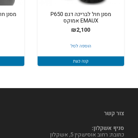
מסנן חול לבריכה דגם P650
EMAUX אמוקס
₪
2,100
הוספה לסל
קנה כעת
צור קשר
סניף אשקלון:
כתובת: רחוב אוסישקין 5, אשקלון