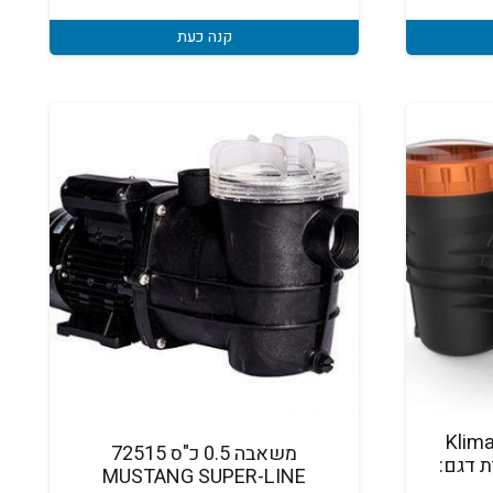
₪899.
₪1,100.
קנה כעת
KlimaTekni
משאבה 0.5 כ"ס 72515
אזית דגם:
MUSTANG SUPER-LINE