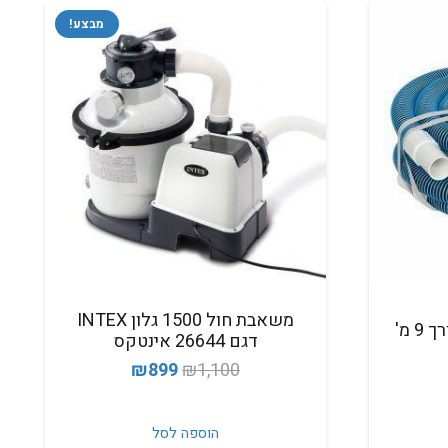
מבצע!
משאבת חול 1500 גלון INTEX
דגם 26644 אינטקס
המחיר
המחיר
₪
899
₪
1,100
המקורי
הנוכחי
היה:
הוא:
הוספה לסל