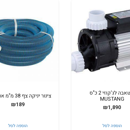
משאבה לג'קוזי 2 כ"ס
צינור יניקה צף 38 מ"מ אורך 9 מ'
MUSTANG
₪
189
₪
1,890
הוספה לסל
הוספה לסל