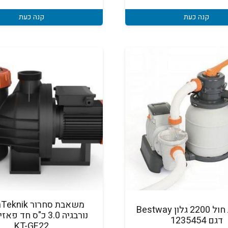
קנה כעת
קנה כעת
משאבת סחרור k
משאבת חול 2200 גלון Bestway
נורבגיה 3.0 כ"ס חד פ
דגם 1235454
KT-GF22