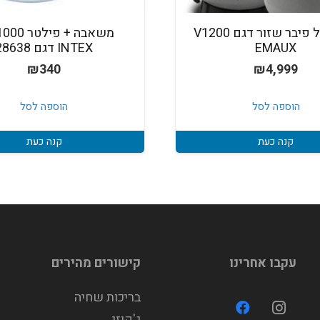
מסנן חול פיבר שזור דגם V1200
EMAUX
INTEX דגם 28638
₪
340
₪
4,999
הוספה לסל
הוספה לסל
קנה כעת
קנה כעת
עקבו אחרינו
קישורים מהירים
בריכות שחיה
ג'קוזי