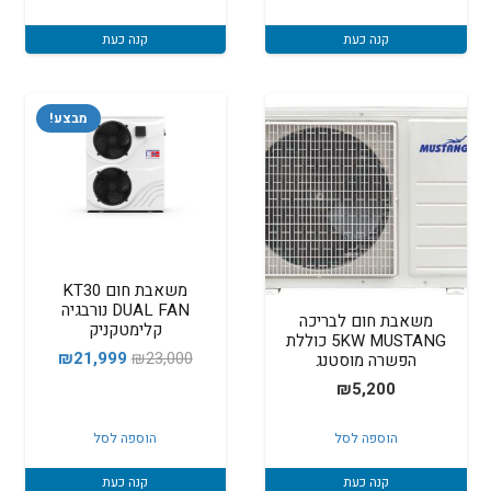
היה:
הוא:
15,999.
₪17,000.
קנה כעת
קנה כעת
מבצע!
משאבת חום KT30
DUAL FAN נורבגיה
משאבת חום לבריכה
קלימטקניק
5KW MUSTANG כוללת
המחיר
המחיר
₪
21,999
₪
23,000
הפשרה מוסטנג
המקורי
הנוכחי
₪
5,200
היה:
הוא:
הוספה לסל
הוספה לסל
21,999.
₪23,000.
קנה כעת
קנה כעת