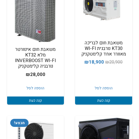
משאבת חום לבריכה
KT30 נורבגית WI-FI
משאבת חום אינוורטר
מאוורר אחד קלימטקניק
מלא KT32
INVERBOOST WI-FI
המחיר
המחיר
₪
18,900
₪
20,900
נורבגיה קלימטקניק
המקורי
הנוכחי
₪
28,000
היה:
הוא:
₪18,900.
₪20,900.
הוספה לסל
הוספה לסל
קנה כעת
קנה כעת
מבצע!