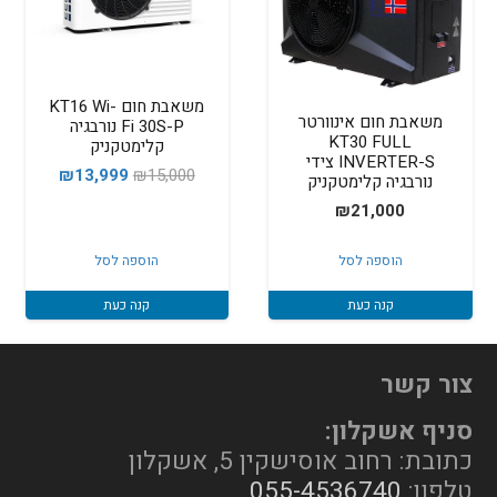
משאבת חום KT16 Wi-
משאבת חום אינוורטר
Fi 30S-P נורבגיה
KT30 FULL
קלימטקניק
INVERTER-S צידי
המחיר
המחיר
₪
13,999
₪
15,000
נורבגיה קלימטקניק
המקורי
הנוכחי
₪
21,000
היה:
הוא:
13,999.
₪15,000.
הוספה לסל
הוספה לסל
קנה כעת
קנה כעת
צור קשר
סניף אשקלון:
כתובת: רחוב אוסישקין 5, אשקלון
טלפון:
055-4536740