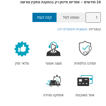
₪31,000.
₪32,000.
24 חודשים – אחריות תינתן רק בהתקנת מתקין מורשה
כמות
קנה כעת
הוספה לסל
של
משאבת
קטגוריות:
משאבות חימום לבריכה
חום
אינוורטר
KT35
TOP-
INVERTER-
תמיכה טלפונית
מענה אנושי
מלאי זמין
FIP
WiFi
נורבגיה
קלימטקניק
אתר מאובטח
אספקה מהירה