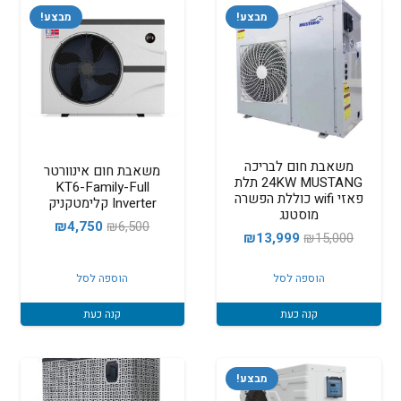
מבצע!
מבצע!
משאבת חום לבריכה
משאבת חום אינוורטר
24KW MUSTANG תלת
KT6-Family-Full
פאזי wifi כוללת הפשרה
Inverter קלימטקניק
מוסטנג
המחיר
המחיר
₪
4,750
₪
6,500
המחיר
המחיר
₪
13,999
₪
15,000
המקורי
הנוכחי
המקורי
הנוכחי
היה:
הוא:
הוספה לסל
הוספה לסל
היה:
הוא:
₪4,750.
₪6,500.
₪13,999.
₪15,000.
קנה כעת
קנה כעת
מבצע!