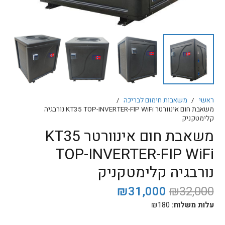
ראשי
/
משאבות חימום לבריכה
/
משאבת חום אינוורטר KT35 TOP-INVERTER-FIP WiFi נורבגיה
קלימטקניק
משאבת חום אינוורטר KT35
TOP-INVERTER-FIP WiFi
נורבגיה קלימטקניק
המחיר
המחיר
₪
31,000
₪
32,000
המקורי
הנוכחי
עלות משלוח:
180
₪
היה:
הוא: