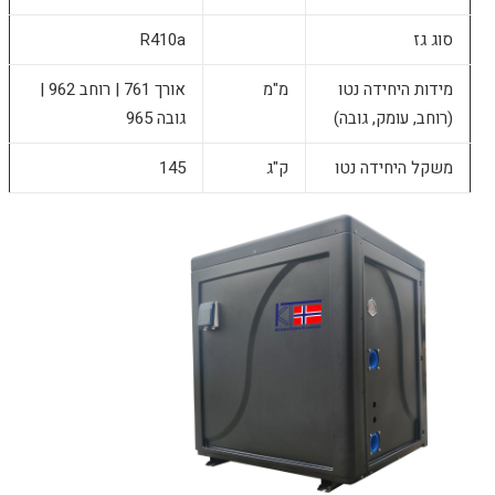
סוג גז
R410a
מידות היחידה נטו
מ"מ
אורך 761 | רוחב 962 |
(רוחב, עומק, גובה)
גובה 965
משקל היחידה נטו
ק"ג
145