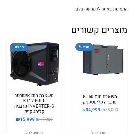
התמונות באתר להמחשה בלבד
מוצרים קשורים
מבצע!
מבצע!
משאבת חום אינוורטר
משאבת חום KT50
KT17 FULL
נורבגיה קלימטקניק
INVERTER-S נורבגיה
המחיר
המחיר
₪
34,999
₪
36,000
קלימטקניק
המקורי
הנוכחי
המחיר
המחיר
₪
15,999
₪
17,000
היה:
הוא:
המקורי
הנוכחי
₪34,999.
₪36,000.
הוספה לסל
הוספה לסל