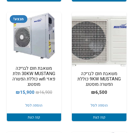
מבצע!
משאבת חום לבריכה
30KW MUSTANG תלת
משאבת חום לבריכה
פאזי wifi כוללת הפשרה
9KW MUSTANG כוללת
מוסטנג
הפשרה מוסטנג
המחיר
המחיר
₪
15,900
₪
16,900
₪
6,500
המקורי
הנוכחי
הוספה לסל
הוספה לסל
היה:
הוא:
15,900.
₪16,900.
קנה כעת
קנה כעת