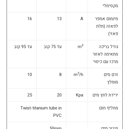
מקסימלי
מינמום אמפר
A
13
16
לפאזה (תלת
פאזי)
3
גודל בריכה
m
עד 75 קוב
עד 95 קוב
מתאימה לאזור
מרכז עם כיסוי
3
זרם מים
/h
m
8
10
מומלץ
ירידת לחץ מים
Kpa
20
25
מחליף חום
Twist-titanium tube in
PVC
חיבור מים
50mm