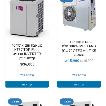
משאבת חום לבריכה
משאבת חום אינוורטר
30KW MUSTANG תלת
KT37 TOP FULL
פאזי wifi כוללת הפשרה
INVERTER נורבגיה
מוסטנג
קלימטקניק
המחיר
המחיר
₪
15,900
₪
16,900
₪
36,000
המקורי
הנוכחי
היה:
הוא:
הוספה לסל
הוספה לסל
₪15,900.
₪16,900.
קנה כעת
קנה כעת
מבצע!
מבצע!