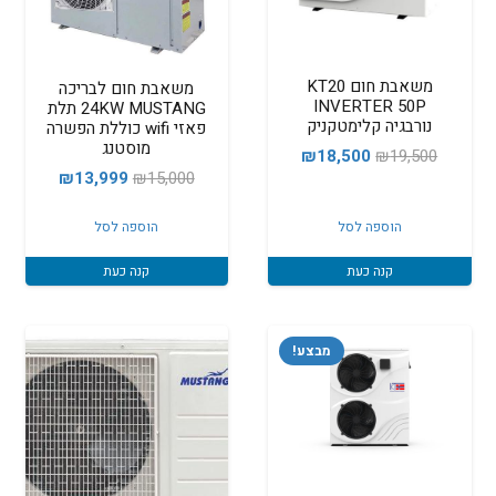
משאבת חום KT20
משאבת חום לבריכה
INVERTER 50P
24KW MUSTANG תלת
נורבגיה קלימטקניק
פאזי wifi כוללת הפשרה
מוסטנג
המחיר
המחיר
₪
18,500
₪
19,500
המחיר
המחיר
₪
13,999
₪
15,000
המקורי
הנוכחי
המקורי
הנוכחי
היה:
הוא:
הוספה לסל
הוספה לסל
היה:
הוא:
₪18,500.
₪19,500.
13,999.
₪15,000.
קנה כעת
קנה כעת
מבצע!