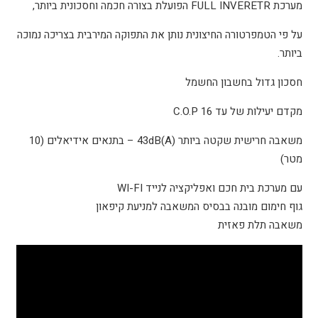
מערכת FULL INVERETR הפועלת בצורה חכמה וחסכונית ביותר,
על פי הטמפרטורה החיצונית נותן את התפוקה המירבית בצריכה נמוכה
ביותר.
חסכון גדול בחשבון החשמל
מקדם יעילות של עד 16 C.O.P
משאבה חרישית שקטה ביותר (43dB(A – בתנאים אידיאלים (10
מטר)
עם מערכת בית חכם ואפליקציה לנייד WI-FI
גוף חימום מובנה בבסיס המשאבה למניעת קיפאון
משאבה תלת פאזית