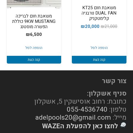
משאבת חום KT25
DUAL FAN נורבגיה
משאבת חום לבריכה
קלימטקניק
9KW MUSTANG כוללת
המחיר
המחיר
₪
20,000
₪
21,000
הפשרה מוסטנג
המקורי
הנוכחי
₪
6,500
היה:
הוא:
הוספה לסל
הוספה לסל
₪20,000.
₪21,000.
קנה כעת
קנה כעת
צור קשר
סניף אשקלון:
כתובת: רחוב אוסישקין 5, אשקלון
טלפון:
055-4536740
מייל:
adelpools20@gmail.com
לחצו כאן להפעלת הWAZE