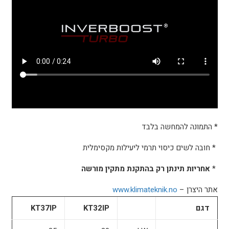
* התמונה להמחשה בלבד
* חובה לשים כיסוי תרמי ליעילות מקסימלית
*
אחריות תינתן רק בהתקנת מתקין מורשה
אתר היצרן –
www.klimateknik.no
דגם
KT32IP
KT37IP