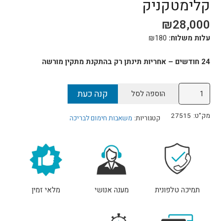
קלימטקניק
₪
28,000
עלות משלוח:
180
₪
24 חודשים – אחריות תינתן רק בהתקנת מתקין מורשה
כמות
קנה כעת
הוספה לסל
של
משאבת
מק"ט:
27515
קטגוריות:
משאבות חימום לבריכה
חום
אינוורטר
מלא
KT32
INVERBOOST
תמיכה טלפונית
מענה אנושי
מלאי זמין
WI-
FI
נורבגיה