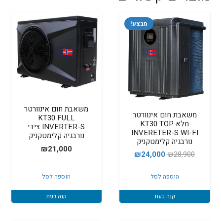
מבצע!
משאבת חום אינוורטר
משאבת חום אינוורטר
KT30 FULL
מלא KT30 TOP
INVERTER-S צידי
INVERETER-S WI-FI
נורבגיה קלימטקניק
נורבגיה קלימטקניק
₪
21,000
המחיר
המחיר
₪
24,000
₪
28,900
המקורי
הנוכחי
הוספה לסל
הוספה לסל
היה:
הוא:
₪24,000.
₪28,900.
קנה כעת
קנה כעת