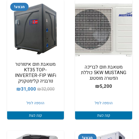
מבצע!
משאבת חום אינוורטר
משאבת חום לבריכה
KT35 TOP-
5KW MUSTANG כוללת
INVERTER-FIP WiFi
הפשרה מוסטנג
נורבגיה קלימטקניק
₪
5,200
המחיר
המחיר
₪
31,000
₪
32,000
המקורי
הנוכחי
הוספה לסל
הוספה לסל
היה:
הוא:
31,000.
₪32,000.
קנה כעת
קנה כעת
מבצע!