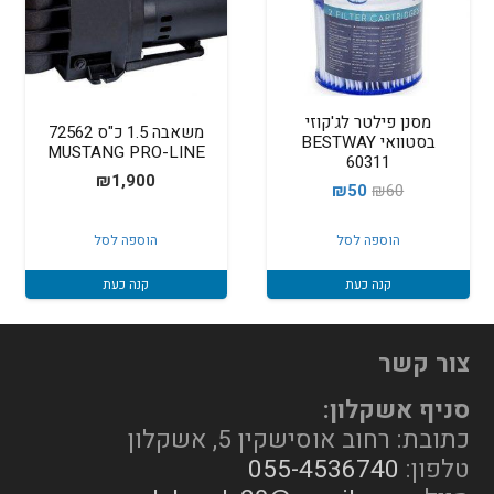
מסנן פילטר לג'קוזי
משאבה 1.5 כ"ס 72562
בסטוואי BESTWAY
MUSTANG PRO-LINE
60311
₪
1,900
המחיר
המחיר
₪
50
₪
60
המקורי
הנוכחי
הוספה לסל
הוספה לסל
היה:
הוא:
₪50.
₪60.
קנה כעת
קנה כעת
צור קשר
סניף אשקלון:
כתובת: רחוב אוסישקין 5, אשקלון
טלפון:
055-4536740