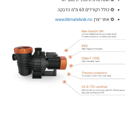
❂ כולל רקורדים 63 מ"מ הדבקה
❂ אתר יצרן
www.klimateknik.no