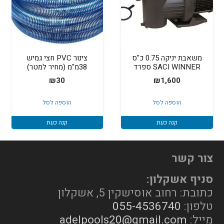
משאבת יניקה 0.75 כ"ס
צינור PVC חצי גמיש
SACI WINNER ספרד
38מ"מ (מחיר למטר)
₪
30
₪
1,600
הוספה לסל
הוספה לסל
קנה כעת
קנה כעת
צור קשר
סניף אשקלון:
כתובת: רחוב אוסישקין 5, אשקלון
טלפון:
055-4536740
מייל:
adelpools20@gmail.com