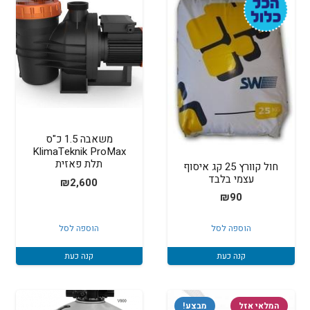
משאבה 1.5 כ"ס
KlimaTeknik ProMax
תלת פאזית
חול קוורץ 25 קג איסוף
עצמי בלבד
₪
2,600
₪
90
הוספה לסל
הוספה לסל
קנה כעת
קנה כעת
המלאי אזל
מבצע!