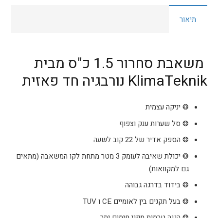
כ"ס
תיאור
KlimaTeknik
ProMax
משאבת סחרור 1.5 כ"ס מבית
KlimaTeknik נורבגיה חד פאזית
❂ יניקה עצמית
❂ סל שערות ענק וצפוף
❂ הספק אדיר של 22 קוב לשעה
❂ יכולת שאיבה לעומק 3 מטר מתחת לקו המשאבה (מתאים
גם למקוואות)
❂ בידוד בדרגה גבוהה
❂ בעל תקנים בין לאומיים CE ו TUV
❂ הגנה טרמית מפני חימום יתר