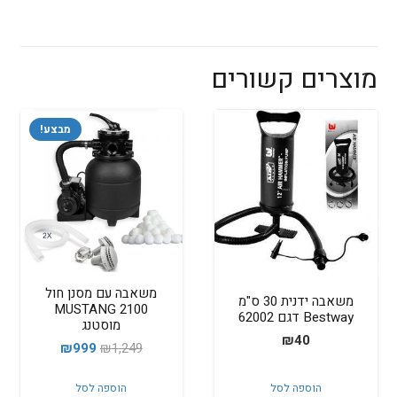
מוצרים קשורים
מבצע!
משאבה עם מסנן חול
משאבה ידנית 30 ס"מ
2100 MUSTANG
Bestway דגם 62002
מוסטנג
₪
40
המחיר
המחיר
₪
999
₪
1,249
המקורי
הנוכחי
הוספה לסל
הוספה לסל
היה:
הוא: