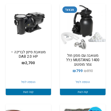
מבצע!
משאבת סינון לבריכה –
משאבה עם מסנן חול
DAB 2.0 HP
1400 MUSTANG כלל
₪
2,700
צמר מוסטנג
המחיר
המחיר
₪
799
₪
890
המקורי
הנוכחי
הוספה לסל
הוספה לסל
היה:
הוא:
₪799.
₪890.
קנה כעת
קנה כעת