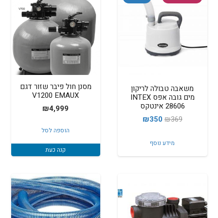
מסנן חול פיבר שזור דגם
משאבה טבולה לריקון
V1200 EMAUX
מים גובה אפס INTEX
28606 אינטקס
₪
4,999
המחיר
המחיר
₪
350
₪
369
הוספה לסל
המקורי
הנוכחי
מידע נוסף
היה:
הוא:
קנה כעת
₪350.
₪369.