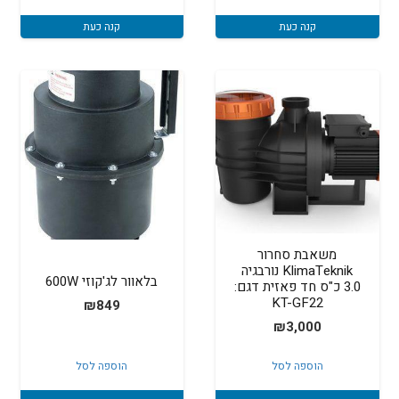
₪799.
₪890.
₪50.
₪60.
קנה כעת
קנה כעת
משאבת סחרור
KlimaTeknik נורבגיה
בלאוור לג'קוזי 600W
3.0 כ"ס חד פאזית דגם:
KT-GF22
₪
849
₪
3,000
הוספה לסל
הוספה לסל