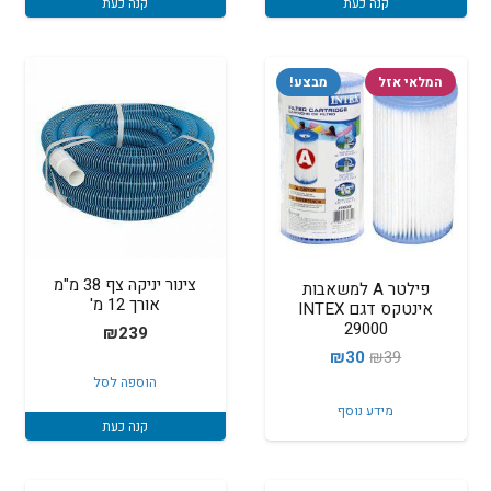
קנה כעת
קנה כעת
המלאי אזל
מבצע!
צינור יניקה צף 38 מ"מ
פילטר A למשאבות
אורך 12 מ'
אינטקס דגם INTEX
29000
₪
239
המחיר
המחיר
₪
30
₪
39
הוספה לסל
המקורי
הנוכחי
מידע נוסף
היה:
הוא:
קנה כעת
₪30.
₪39.