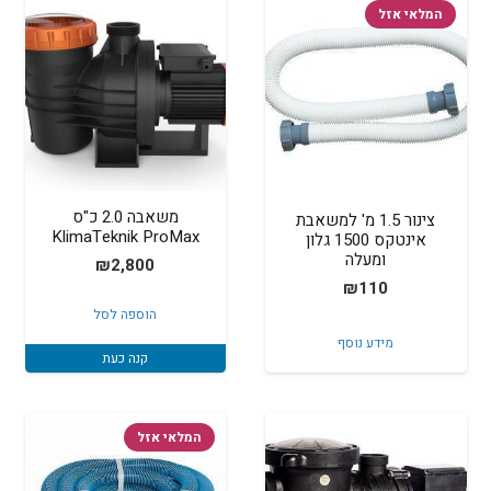
המלאי אזל
משאבה 2.0 כ"ס
צינור 1.5 מ' למשאבת
KlimaTeknik ProMax
אינטקס 1500 גלון
ומעלה
₪
2,800
₪
110
הוספה לסל
מידע נוסף
קנה כעת
המלאי אזל