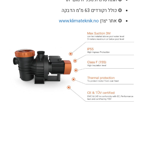
❂ כולל רקורדים 63 מ"מ הדבקה
❂ אתר יצרן
www.klimateknik.no