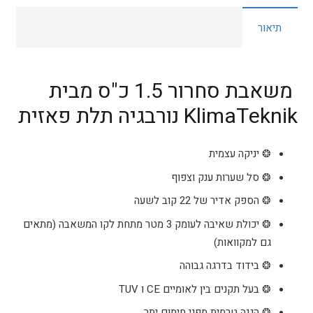
כ"ס
תיאור
KlimaTeknik
ProMax
תלת
פאזית
משאבת סחרור 1.5 כ"ס מבית
KlimaTeknik נורבגיה תלת פאזית
❂ יניקה עצמית
❂ סל שערות ענק וצפוף
❂ הספק אדיר של 22 קוב לשעה
❂ יכולת שאיבה לעומק 3 מטר מתחת לקו המשאבה (מתאים
גם למקוואות)
❂ בידוד בדרגה גבוהה
❂ בעל תקנים בין לאומיים CE ו TUV
❂ הגנה טרמית מפני חימום יתר