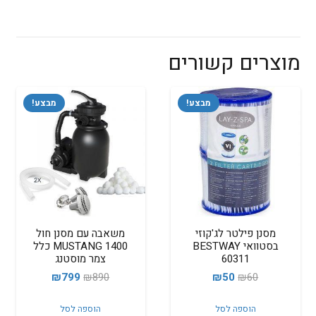
מוצרים קשורים
מבצע!
מבצע!
מסנן פילטר לג'קוזי
משאבה עם מסנן חול
בסטוואי BESTWAY
1400 MUSTANG כלל
60311
צמר מוסטנג
המחיר
המחיר
המחיר
המחיר
₪
799
₪
890
₪
50
₪
60
המקורי
הנוכחי
המקורי
הנוכחי
הוספה לסל
הוספה לסל
היה:
הוא:
היה:
הוא: