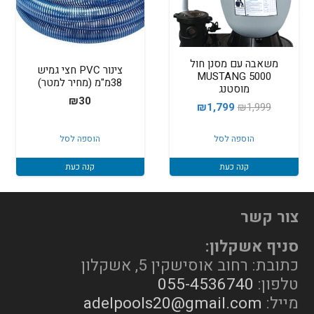
משאבה עם מסנן חול
צינור PVC חצי גמיש
5000 MUSTANG
38מ"מ (מחיר למטר)
מוסטנג
₪
30
המחיר
המחיר
₪
1,799
₪
1,999
המקורי
הנוכחי
הוספה לסל
הוספה לסל
היה:
הוא:
₪1,799.
₪1,999.
קנה כעת
קנה כעת
צור קשר
סניף אשקלון:
כתובת: רחוב אוסישקין 5, אשקלון
טלפון:
055-4536740
מייל:
adelpools20@gmail.com