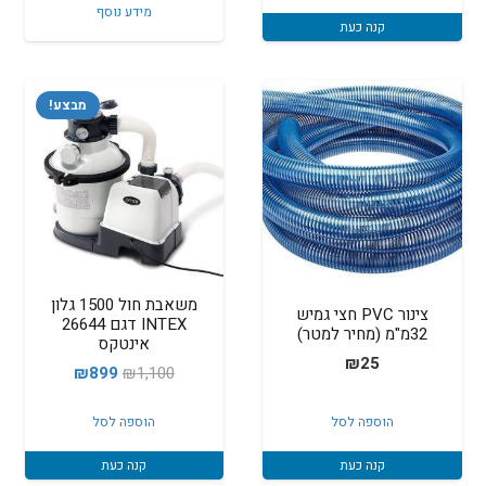
היה:
הוא:
מידע נוסף
קנה כעת
₪400.
₪499.
מבצע!
משאבת חול 1500 גלון
צינור PVC חצי גמיש
INTEX דגם 26644
32מ"מ (מחיר למטר)
אינטקס
₪
25
המחיר
המחיר
₪
899
₪
1,100
המקורי
הנוכחי
הוספה לסל
הוספה לסל
היה:
הוא:
₪899.
₪1,100.
קנה כעת
קנה כעת