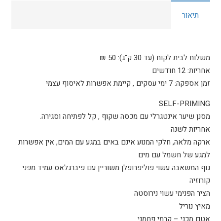
כ"ס
תיאור
72544
MUSTANG
SUPER-
LINE
משלוח לבית לקוח (עד 30 ק"ג): 50 ₪
אחריות: 12 חודשים
זמן אספקה: 7 ימי עסקים , קיימת אפשרות לאיסוף עצמי
SELF-PRIMING
מסנן שיער אינטגרלי עם מכסה שקוף , קל לפתיחה וסגירה.
אחריות לשנה
ארקה מלאה, חלקי המנוע אינם באים במגע עם המים, אין אפשרות
למגע של חשמל עם מים
גוף המשאבה עשוי פוליפרופלן משוריין עם פיברגלאס עמיד מפני
קורוזיה
הציר הפנימי עשוי נירוסטה
מאיץ נוריל
אטם מכני – קרמי פחמני