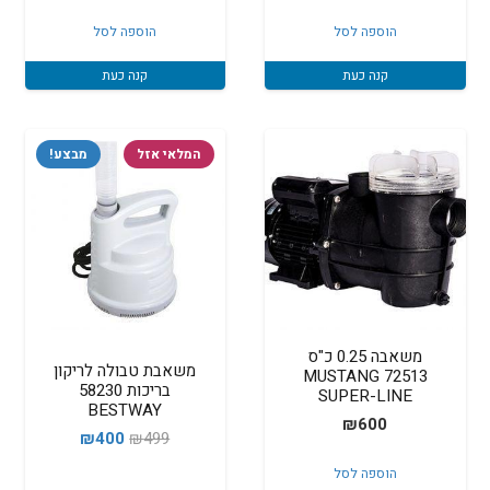
הוספה לסל
הוספה לסל
קנה כעת
קנה כעת
המלאי אזל
מבצע!
משאבה 0.25 כ"ס
משאבת טבולה לריקון
72513 MUSTANG
בריכות 58230
SUPER-LINE
BESTWAY
₪
600
המחיר
המחיר
₪
400
₪
499
המקורי
הנוכחי
הוספה לסל