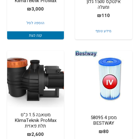
KlimaTeknik ProMax
אינטקס 1500 גלון
ומעלה
₪
3,000
₪
110
הוספה לסל
מידע נוסף
קנה כעת
משאבה 1.5 כ"ס
מסנן 4 58095
KlimaTeknik ProMax
BESTWAY
תלת פאזית
₪
80
₪
2,600