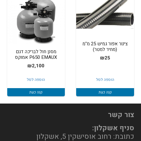
צינור אפור גמיש 25 מ"מ
(מחיר למטר)
מסנן חול לבריכה דגם
P650 EMAUX אמוקס
₪
25
₪
2,100
הוספה לסל
הוספה לסל
קנה כעת
קנה כעת
צור קשר
סניף אשקלון:
כתובת: רחוב אוסישקין 5, אשקלון