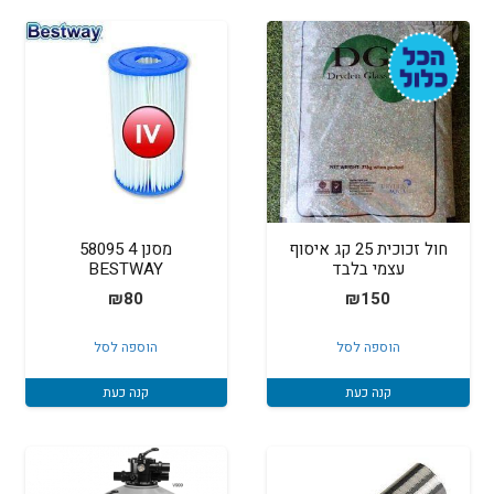
חול זכוכית 25 קג איסוף
מסנן 4 58095
עצמי בלבד
BESTWAY
₪
80
₪
150
הוספה לסל
הוספה לסל
קנה כעת
קנה כעת