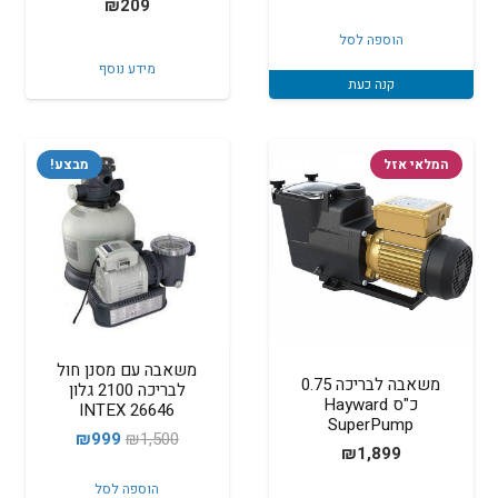
₪
209
הוספה לסל
מידע נוסף
קנה כעת
המלאי אזל
מבצע!
משאבה עם מסנן חול
משאבה לבריכה 0.75
לבריכה 2100 גלון
כ"ס Hayward
INTEX 26646
SuperPump
המחיר
המחיר
₪
999
₪
1,500
₪
1,899
המקורי
הנוכחי
הוספה לסל
היה:
הוא: