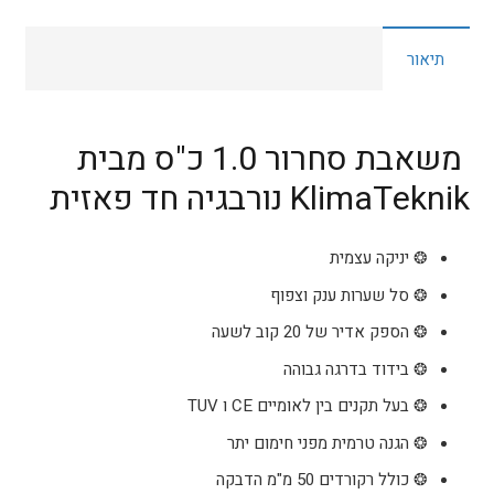
1.0
כ"ס
תיאור
KlimaTeknik
ProMax
משאבת סחרור 1.0 כ"ס מבית
KlimaTeknik נורבגיה חד פאזית
❂ יניקה עצמית
❂ סל שערות ענק וצפוף
❂ הספק אדיר של 20 קוב לשעה
❂ בידוד בדרגה גבוהה
❂ בעל תקנים בין לאומיים CE ו TUV
❂ הגנה טרמית מפני חימום יתר
❂ כולל רקורדים 50 מ"מ הדבקה