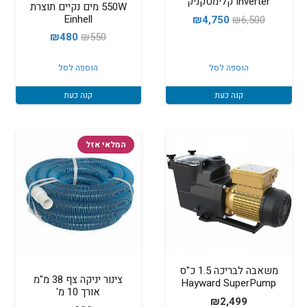
Inverter קלימטקניק
550W מים נקיים תוצרת
Einhell
המחיר
המחיר
₪
4,750
₪
6,500
המחיר
המחיר
המקורי
הנוכחי
₪
480
₪
550
המקורי
הנוכחי
היה:
הוא:
הוספה לסל
הוספה לסל
היה:
הוא:
₪4,750.
₪6,500.
₪480.
₪550.
קנה כעת
קנה כעת
המלאי אזל
משאבה לבריכה 1.5 כ"ס
צינור יניקה צף 38 מ"מ
Hayward SuperPump
אורך 10 מ'
₪
2,499