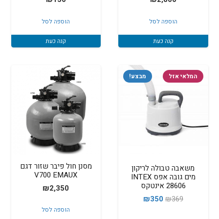
הוספה לסל
הוספה לסל
קנה כעת
קנה כעת
המלאי אזל
מבצע!
מסנן חול פיבר שזור דגם
משאבה טבולה לריקון
V700 EMAUX
מים גובה אפס INTEX
28606 אינטקס
₪
2,350
המחיר
המחיר
₪
350
₪
369
הוספה לסל
המקורי
הנוכחי