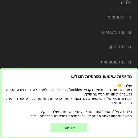
גלריה
מידע מקצועי
בריכות פיברגלס
בריכות בטון
בריכות מתועשות
מדיניות שימוש בפרטיות הגולש
משלוח
שלום!
באתר זה אנו משתמשים בקבצי Cookies, כדי לאפשר לאתר לעבוד בצורה תקינה
צור קשר
ולשפר את חוויית הגלישה שלך.
למידע נוסף על השימוש שלנו בקוקיז ועל פרטיותך, מוזמן לקרוא את מדיניות
הפרטיות שלנו
.
© 2021 כל הזכויות שמורות ל"אדל בריכות"
בלחיצה על "מאשר" אתה מסכים לתנאי השימוש שלנו בקוקיז.
1
המשך שימוש באתר מהווה אישור והסכמה למדיניות הפרטיות שלנו.
בניית אתרים ושיווק דיגיטלי
מאשר
✔