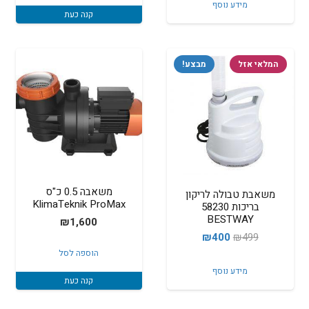
מידע נוסף
היה:
הוא:
קנה כעת
₪350.
₪369.
המלאי אזל
מבצע!
משאבה 0.5 כ"ס
משאבת טבולה לריקון
KlimaTeknik ProMax
בריכות 58230
BESTWAY
₪
1,600
המחיר
המחיר
₪
400
₪
499
הוספה לסל
המקורי
הנוכחי
מידע נוסף
היה:
הוא:
קנה כעת
₪400.
₪499.