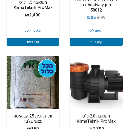
משאבה 1.5 כ"ס
סינון bestway דגם
KlimaTeknik ProMax
58012
₪
2,400
המחיר
המחיר
₪
35
₪
49
המקורי
הנוכחי
הוספה לסל
הוספה לסל
היה:
הוא:
₪35.
₪49.
קנה כעת
קנה כעת
משאבה 2.0 כ"ס
חול זכוכית 25 קג איסוף
KlimaTeknik ProMax
עצמי בלבד
₪
150
₪
2,800