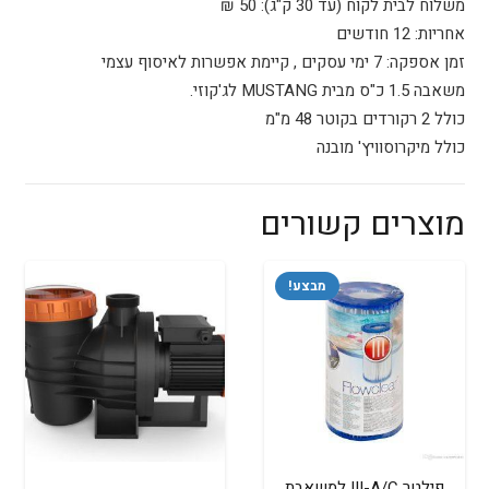
משלוח לבית לקוח (עד 30 ק"ג):
50 ₪
אחריות:
12 חודשים
זמן אספקה:
7
ימי עסקים
, קיימת אפשרות לאיסוף עצמי
משאבה 1.5 כ"ס מבית MUSTANG לג'קוזי.
כולל 2 רקורדים בקוטר 48 מ"מ
כולל מיקרוסוויץ' מובנה
מוצרים קשורים
מבצע!
פילטר III-A/C למשאבת