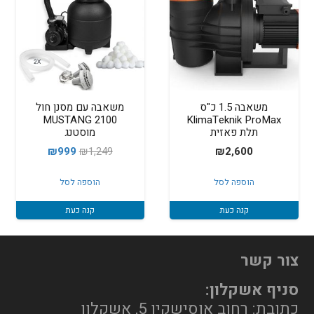
משאבה 1.5 כ"ס
משאבה עם מסנן חול
2100 MUSTANG
KlimaTeknik ProMax
תלת פאזית
מוסטנג
המחיר
המחיר
₪
999
₪
1,249
₪
2,600
המקורי
הנוכחי
הוספה לסל
הוספה לסל
היה:
הוא:
₪999.
₪1,249.
קנה כעת
קנה כעת
צור קשר
סניף אשקלון:
כתובת: רחוב אוסישקין 5, אשקלון