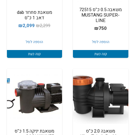
משאבה 0.5 כ"ס 72515
משאבת סחרור dab
MUSTANG SUPER-
דאב 1 כ"ס
LINE
המחיר
המחיר
₪
2,099
₪
2,299
₪
750
המקורי
הנוכחי
היה:
הוא:
הוספה לסל
הוספה לסל
₪2,099.
₪2,299.
קנה כעת
קנה כעת
משאבה 2.0 כ"ס
משאבת יניקה 1.5 כ"ס