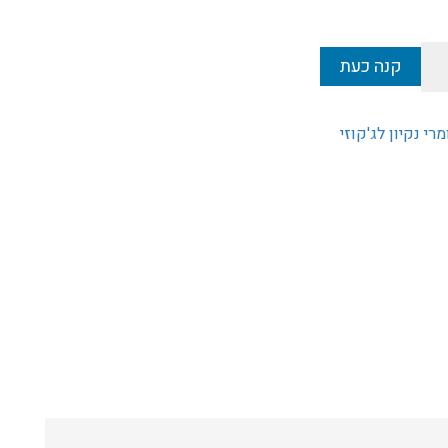
₪
קנה כעת
רי נקיון לג'קוזי