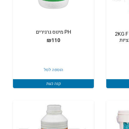
PH מינוס גרגירים
 2KG FI-CLOR
ציות
₪
110
הוספה לסל
קנה כעת