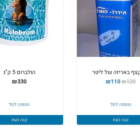
צף באריזה של ליטר
הולברום 5 ק"ג
המחיר
המחיר
₪
330
₪
110
₪
120
המקורי
הנוכחי
היה:
הוא:
הוספה לסל
הוספה לסל
₪110.
₪120.
קנה כעת
קנה כעת