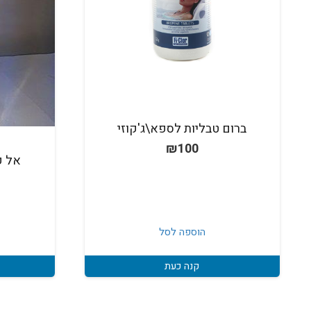
ברום טבליות לספא\ג'קוזי
₪
100
אל ק
הוספה לסל
קנה כעת