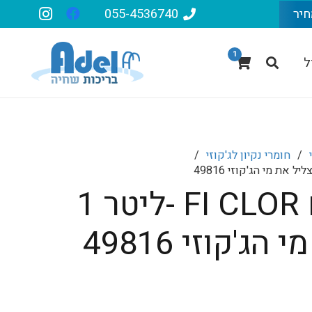
חיר
055-4536740
1
ל
/
חומרי נקיון לג'קוזי
/
מצליל מים FI CLOR -ליטר 1
ג'קוזי 49816
יר
חי