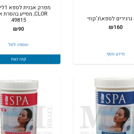
CLOR, מסייע בהסרת 
גרגירים לספא\ג'קוזי
49815
₪
160
₪
90
הוספה לסל
מידע נוסף
קנה כעת