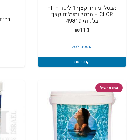
מבטל ומוריד קצף 1 ליטר – FI-
CLOR – מבטל ומעלים קצף
ברום 
בג'קוזי 49819
₪
110
הוספה לסל
קנה כעת
המלאי אזל