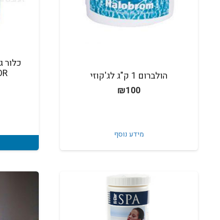
CLOR- ל
הולברום 1 ק"ג לג'קוזי
₪
100
מידע נוסף