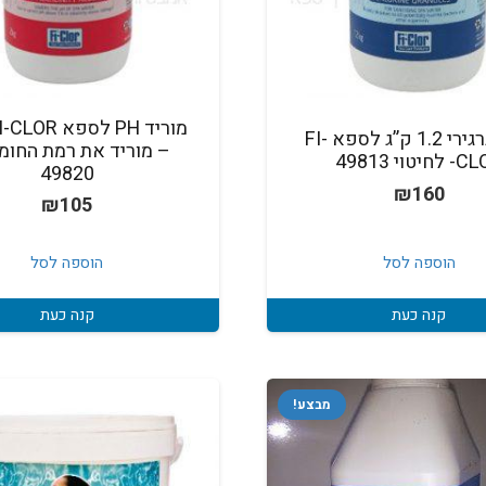
מוריד PH לספא
כלור גרגירי 1.2 ק”ג לספא FI-
– מוריד את רמת החומ
חיטוי 49813
49820
₪
160
₪
105
הוספה לסל
הוספה לסל
קנה כעת
קנה כעת
מבצע!