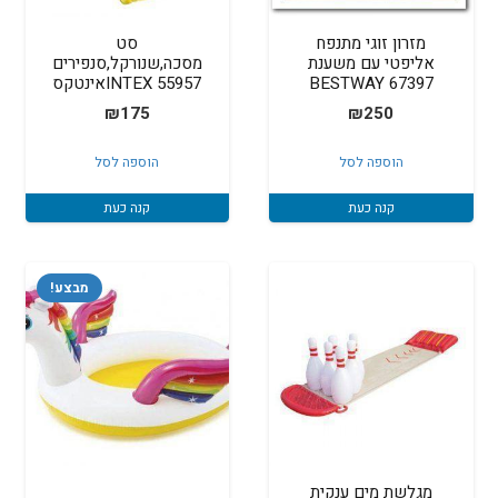
מזרון זוגי מתנפח
סט
אליפטי עם משענת
מסכה,שנורקל,סנפירים
67397 BESTWAY
INTEX 55957אינטקס
₪
175
₪
250
הוספה לסל
הוספה לסל
קנה כעת
קנה כעת
מבצע!
מגלשת מים ענקית