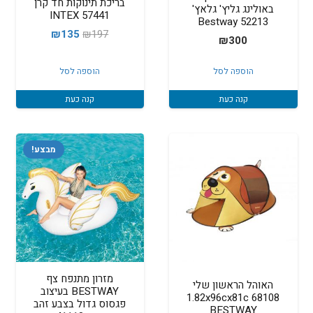
בריכת תינוקות חד קרן
באולינג גליץ' גלאץ'
INTEX 57441
Bestway 52213
המחיר
המחיר
₪
135
₪
197
₪
300
המקורי
הנוכחי
היה:
הוא:
הוספה לסל
הוספה לסל
₪135.
₪197.
קנה כעת
קנה כעת
מבצע!
מזרון מתנפח צף
האוהל הראשון שלי
BESTWAY בעיצוב
1.82x96cx81c 68108
פגסוס גדול בצבע זהב
BESTWAY