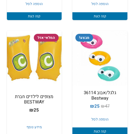
הוספה לסל
הוספה לסל
קנה כעת
קנה כעת
מבצע!
המלאי אזל
גלגל/אבוב 36114
מצופים לילדים חברת
Bestway
BESTWAY
המחיר
המחיר
₪
25
₪
47
₪
25
המקורי
הנוכחי
הוספה לסל
היה:
הוא:
מידע נוסף
₪25.
₪47.
קנה כעת