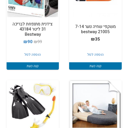
צידנית מתנפחת לבריכה
משקפי שחיה נוער 7-14
31 ליטר 43184
bestway 21005
Bestway
₪
35
המחיר
המחיר
₪
90
₪
99
המקורי
הנוכחי
הוספה לסל
הוספה לסל
היה:
הוא:
₪90.
₪99.
קנה כעת
קנה כעת