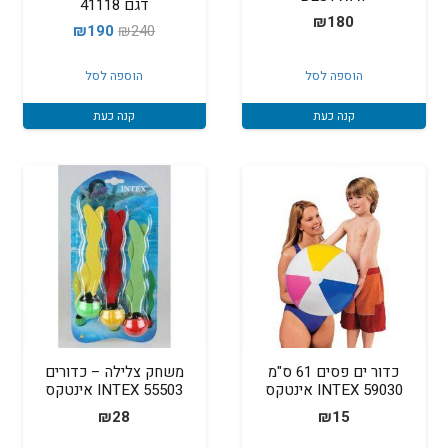
דגם 41118
₪
180
המחיר
המחיר
₪
190
₪
240
המקורי
הנוכחי
הוספה לסל
הוספה לסל
היה:
הוא:
₪190.
₪240.
קנה כעת
קנה כעת
כדור ים פסים 61 ס"מ
משחק צלילה – כדורים
59030 INTEX אינטקס
55503 INTEX אינטקס
₪
28
₪
15