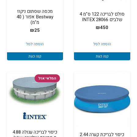
מכסה שסתום ניקוז
סולם לבריכה 122 ס"מ 4
Bestway אפור ( 40
שלבים INTEX 28066
מ"מ)
₪
450
₪
25
הוספה לסל
הוספה לסל
קנה כעת
קנה כעת
המלאי אזל
כיסוי לבריכה עגולה 4.88
כיסוי לבריכת קערה 2.44