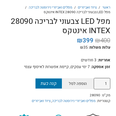
ראשי
/
ציוד ואביזרים
/
מפלים ואביזרי נירוסטה לבריכה
/
מפל LED צבעוני לבריכה 28090 INTEX אינטקס
מפל LED צבעוני לבריכה 28090
INTEX אינטקס
המחיר
המחיר
₪
399
₪
400
המקורי
הנוכחי
עלות משלוח:
35
₪
היה:
הוא:
₪399.
₪400.
אחריות:
3 חודשים
זמן אספקה:
7
ימי עסקים, קיימת אפשרות לאיסוף עצמי
כמות
קנה כעת
הוספה לסל
של
מפל
מק"ט:
28090
LED
קטגוריות:
מפלים ואביזרי נירוסטה לבריכה
,
ציוד ואביזרים
צבעוני
לבריכה