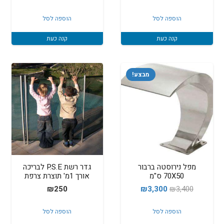
הוספה לסל
הוספה לסל
קנה כעת
קנה כעת
מבצע!
מפל נירוסטה ברבור
גדר רשת P.S.E לבריכה
70X50 ס"מ
אורך 1מ' תוצרת צרפת
המחיר
המחיר
₪
250
₪
3,300
₪
3,400
המקורי
הנוכחי
הוספה לסל
הוספה לסל
היה:
הוא: