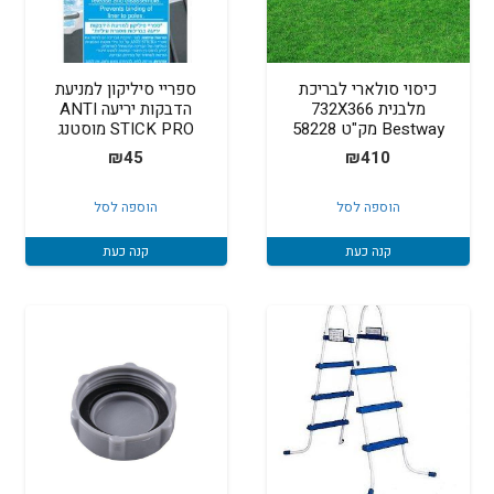
כיסוי סולארי לבריכת
ספריי סיליקון למניעת
מלבנית 732X366
הדבקות יריעה ANTI
Bestway מק"ט 58228
STICK PRO מוסטנג
₪
45
₪
410
הוספה לסל
הוספה לסל
קנה כעת
קנה כעת