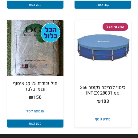
₪3,300.
₪3,400.
קנה כעת
קנה כעת
המלאי אזל
חול זכוכית 25 קג איסוף
כיסוי לבריכה בקוטר 366
עצמי בלבד
סמ INTEX 28031
₪
150
₪
103
הוספה לסל
מידע נוסף
קנה כעת