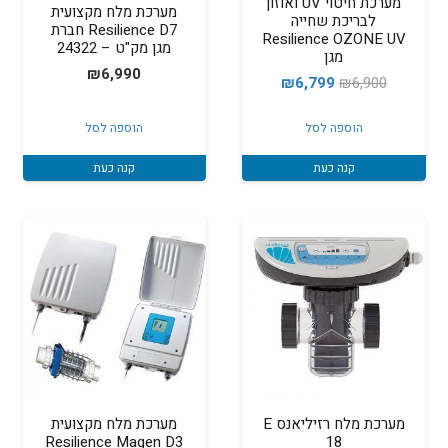
מערכת חיטוי UV ואוזון
מערכת מלח מקצועית
לבריכת שחייה
Resilience D7 חברת
Resilience OZONE UV
מגן מק"ט – 24322
מגן
₪
6,990
המחיר
המחיר
₪
6,799
₪
6,900
המקורי
הנוכחי
הוספה לסל
הוספה לסל
היה:
הוא:
₪6,799.
₪6,900.
קנה כעת
קנה כעת
מערכת מלח רזיליאנס E
מערכת מלח מקצועית
Resilience Magen D3
18