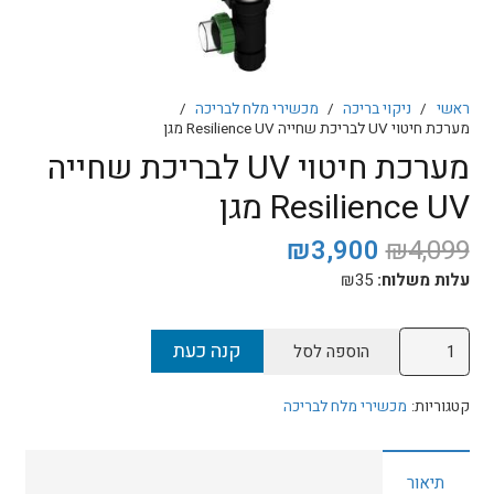
ראשי
/
ניקוי בריכה
/
מכשירי מלח לבריכה
/
מערכת חיטוי UV לבריכת שחייה Resilience UV מגן
מערכת חיטוי UV לבריכת שחייה
Resilience UV מגן
המחיר
המחיר
₪
3,900
₪
4,099
המקורי
הנוכחי
עלות משלוח:
35
₪
היה:
הוא:
₪3,900.
₪4,099.
כמות
קנה כעת
הוספה לסל
של
מערכת
קטגוריות:
מכשירי מלח לבריכה
חיטוי
UV
תיאור
לבריכת