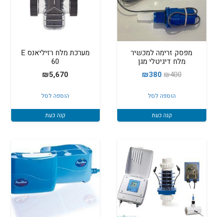
מפסק זרימה למכשיר
מערכת מלח רזיליאנס E
מלח דיגיטלי מגן
60
המחיר
המחיר
₪
5,670
₪
380
₪
400
המקורי
הנוכחי
הוספה לסל
הוספה לסל
היה:
הוא:
₪380.
₪400.
קנה כעת
קנה כעת