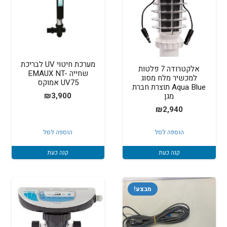
מערכת חיטוי UV לבריכת
אלקטרודה 7 פלטות
שחייה EMAUX NT-
למכשיר מלח מסוג
UV75 אמוקס
Aqua Blue תוצרת חברת
₪
3,900
מגן
₪
2,940
הוספה לסל
הוספה לסל
קנה כעת
קנה כעת
מבצע!