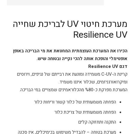
שחייה
Resilience
UV
מערכת חיטוי UV לבריכת שחייה
מגן
Resilience UV
הכירו את המערכת העוצמתית המחטאת את מי הבריכה באופן
אופטימלי והופכת אותה להכי נקייה ובטוחה שיש.
דגם Resilience UV
קרינת ה-C-UV משמידה ומונעת את רבייתם של נגיפים, וירוסים
ומיקרואורגניזמים, שכלור איננו משמיד.
המערכת מפרקת כ-%80 מהכלוראמינים שמצויים במי הבריכה.
הפחתה משמעותית של כלור קשור וריחות כלור
הפחתה משמעותית של צריכת כלור
התקנה ותחזוקה קלים
מערכת בטוחה – להבדיל משימוש בכימיכלים, אין סכנה