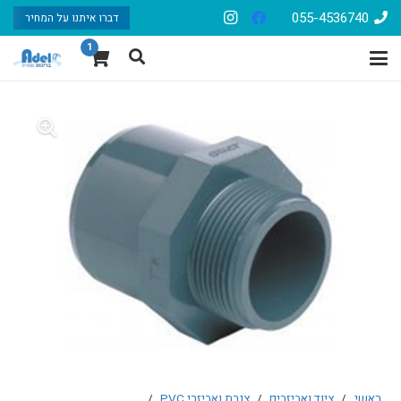
055-4536740
דברו איתנו על המחיר
1
ראשי
/
ציוד ואביזרים
/
צנרת ואביזרי PVC
/