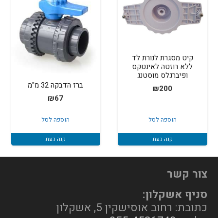
קיט מסגרת לנורת לד
ללא רוזטה לאינטקס
ופיברגלס מוסטנג
ברז הדבקה 32 מ"מ
₪
200
₪
67
הוספה לסל
הוספה לסל
קנה כעת
קנה כעת
צור קשר
סניף אשקלון:
כתובת: רחוב אוסישקין 5, אשקלון