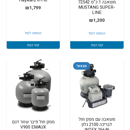
Hayward K-Flo
משאבה 1 כ"ס 72542
MUSTANG SUPER-
₪
1,799
LINE
₪
1,200
הוספה לסל
הוספה לסל
קנה כעת
קנה כעת
מבצע!
משאבה עם מסנן חול
מסנן חול פיבר שזור דגם
לבריכה 2100 גלון
V900 EMAUX
INTEX 26646