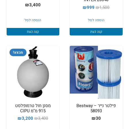
₪
3,400
המחיר
המחיר
₪
999
₪
1,500
המקורי
הנוכחי
הוספה לסל
הוספה לסל
היה:
הוא:
₪999.
₪1,500.
קנה כעת
קנה כעת
מבצע!
פילטר נייר – Bestway
מסנן חול טרמופלסט
58093
915 מ"מ CIPU
המחיר
המחיר
₪
3,200
₪
3,400
₪
30
המקורי
הנוכחי