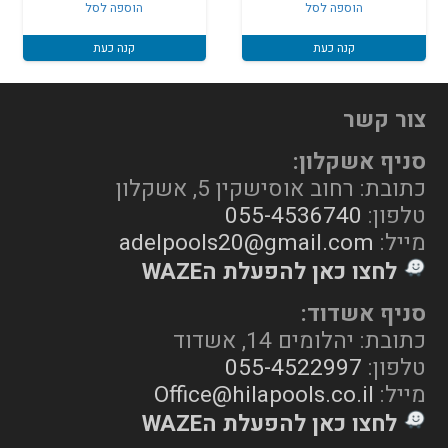
הוספה לסל
הוספה לסל
היה:
הוא:
₪3,200.
₪3,400.
קנה כעת
קנה כעת
צור קשר
סניף אשקלון:
כתובת: רחוב אוסישקין 5, אשקלון
טלפון:
055-4536740
מייל:
adelpools20@gmail.com
לחצו כאן להפעלת הWAZE
סניף אשדוד:
כתובת: יהלומים 14, אשדוד
טלפון:
055-4522997
מייל:
Office@hilapools.co.il
לחצו כאן להפעלת הWAZE