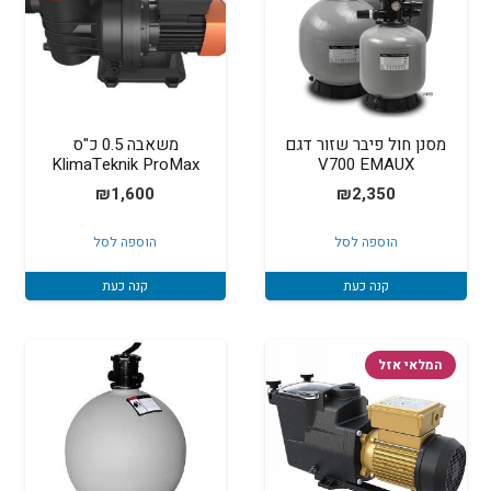
מסנן חול פיבר שזור דגם
משאבה 0.5 כ"ס
KlimaTeknik ProMax
V700 EMAUX
₪
1,600
₪
2,350
הוספה לסל
הוספה לסל
קנה כעת
קנה כעת
המלאי אזל