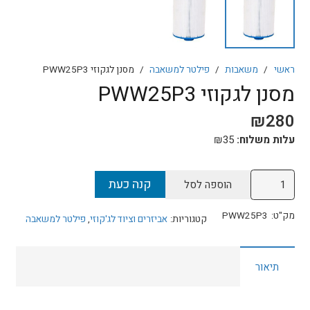
ראשי
/
משאבות
/
פילטר למשאבה
/
מסנן לגקוזי PWW25P3
מסנן לגקוזי PWW25P3
₪
280
עלות משלוח:
35
₪
כמות
קנה כעת
הוספה לסל
של
מסנן
מק"ט:
PWW25P3
קטגוריות:
אביזרים וציוד לג'קוזי
,
פילטר למשאבה
לגקוזי
PWW25P3
תיאור