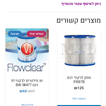
ניתן לאיסוף עצמי מהסניף
מוצרים קשורים
המלאי אזל
מבצע!
מסנן לג'קוזי דגם
זוג פילטרים לג'קוזי VI
PRB7B
דגם BW 58477
₪
125
המחיר
המחיר
₪
60
₪
69
המקורי
הנוכחי
הוספה לסל
היה:
הוא:
מידע נוסף