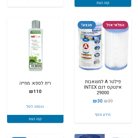
קנה כעת
₪60.
₪69.
המלאי אזל
מבצע!
פילטר A למשאבות
ריח לספא: מחייה
אינטקס דגם INTEX
₪
110
29000
המחיר
המחיר
₪
30
₪
39
הוספה לסל
המקורי
הנוכחי
מידע נוסף
היה:
הוא:
קנה כעת
₪30.
₪39.