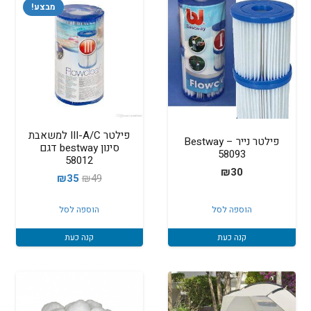
מבצע!
פילטר III-A/C למשאבת
פילטר נייר – Bestway
סינון bestway דגם
58093
58012
₪
30
המחיר
המחיר
₪
35
₪
49
המקורי
הנוכחי
הוספה לסל
הוספה לסל
היה:
הוא:
₪35.
₪49.
קנה כעת
קנה כעת