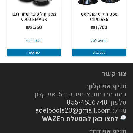
מסנן חול טרמופלסט
מסנן חול פיבר שזור דגם
V700 EMAUX
685 CIPU
₪
2,350
₪
1,700
הוספה לסל
הוספה לסל
קנה כעת
קנה כעת
צור קשר
סניף אשקלון:
כתובת: רחוב אוסישקין 5, אשקלון
טלפון:
055-4536740
מייל:
adelpools20@gmail.com
לחצו כאן להפעלת הWAZE
סניף אשדוד: