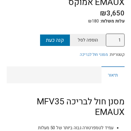
EMAUX אמוקס
₪
3,650
עלות משלוח:
180
₪
כמות
קנה כעת
הוספה לסל
של
מסנן
קטגוריות:
מסנני חול לבריכה
חול
לבריכה
תיאור
דגם
MFV35
EMAUX
אמוקס
מסנן חול לבריכה MFV35
EMAUX
עמיד לטמפרטורה גבוה ביותר של 50 מעלות