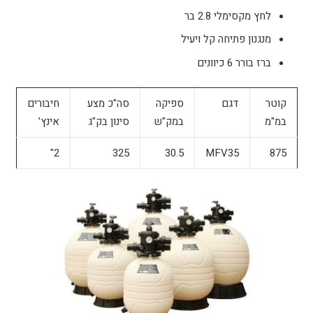
לחץ מקסימלי 2.8 בר
מנגנון פתיחה קל ויעיל
ברז בורר 6 כיוונים
קוטר
דגם
ספיקה
סה"כ מצע
חיבורים
במ"מ
במק"ש
סינון בק"ג
אינץ'
2"
325
30.5
MFV35
875