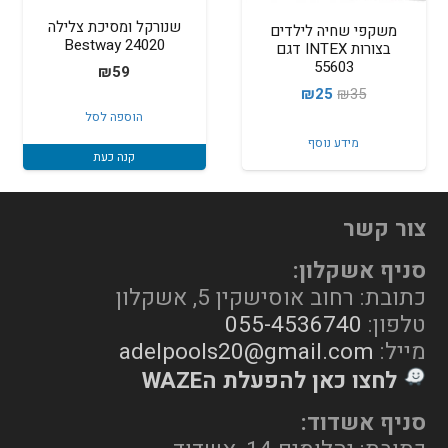
שנורקל ומסיכת צלילה
משקפי שחיה לילדים
24020 Bestway
בצורות INTEX דגם
55603
₪
59
המחיר
המחיר
₪
25
₪
35
הוספה לסל
המקורי
הנוכחי
מידע נוסף
היה:
הוא:
קנה כעת
₪25.
₪35.
צור קשר
סניף אשקלון:
כתובת: רחוב אוסישקין 5, אשקלון
טלפון:
055-4536740
מייל:
adelpools20@gmail.com
לחצו כאן להפעלת הWAZE
סניף אשדוד: