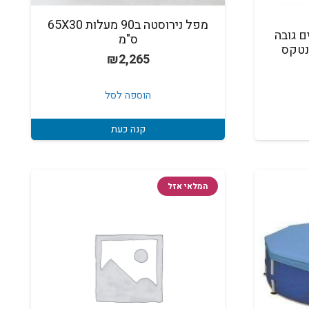
מפל נירוסטה ב90 מעלות 65X30
ם גובה
ס"מ
₪
2,265
חיר
וכחי
הוספה לסל
א:
₪35
קנה כעת
המלאי אזל