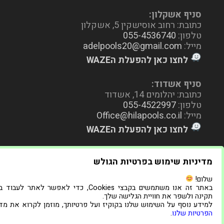
סניף אשקלון:
כתובת: רחוב אוסישקין 5, אשקלון
טלפון:
055-4536740
מייל:
adelpools20@gmail.com
לחצו כאן להפעלת הWAZE
סניף אשדוד:
כתובת: יהלומים 14, אשדוד
טלפון:
055-4522997
מייל:
Office@hilapools.co.il
לחצו כאן להפעלת הWAZE
מדיניות שימוש בפרטיות הגולש
שלום!
באתר זה אנו משתמשים בקבצי Cookies, כדי לאפשר לאתר לעב
תקינה ולשפר את חוויית הגלישה שלך.
למידע נוסף על השימוש שלנו בקוקיז ועל פרטיותך, מוזמן לקרוא את מדי
הפרטיות שלנו
.