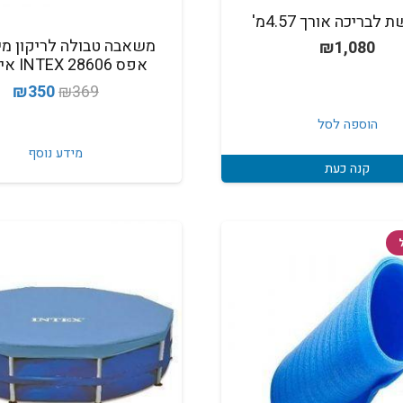
לבריכה אורך 4.57מ'
משאבה טבולה לריקון מי
₪
1,080
אפס INTEX 28606 אינטקס
המחיר
המ
₪
350
₪
369
המקורי
הנ
הוספה לסל
היה:
הו
מידע נוסף
0.
₪369.
קנה כעת