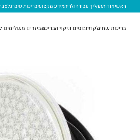
ראשי
אודות
תהליך עבודה
גלריה
מידע מקצועי
בריכות פיברגלס
בר
בריכות שחיה
ג'קוזי
רובוטים וניקוי הבריכה
אביזרים משלימים ל