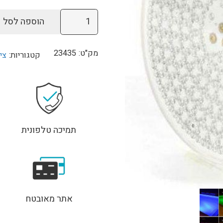
כמות
הוספה לסל
של
נורת
מק"ט:
23435
קטגוריות:
צי
LED
HT30
צבעוני
מוסטנג
תמיכה טלפונית
אתר מאובטח