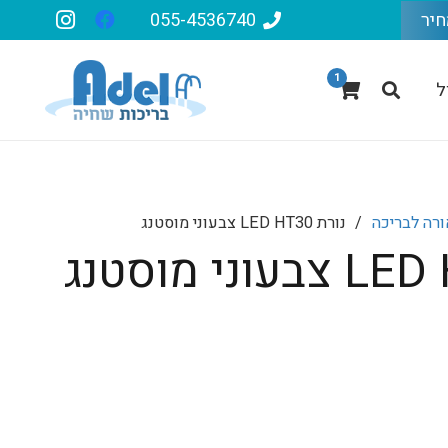
חיר
055-4536740
1
ל
רה לבריכה
/
נורת LED HT30 צבעוני מוסטנג
יר
חי
₪