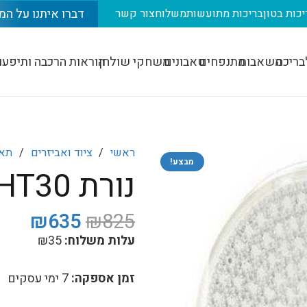
דברו איתנו על המ
יכות בטון
בריכות מתועשות
משלוח
צור קשר
בריכה
משאבות
מתנפחים
טאבונים
משחקי שולחן
הוראות הרכבה ותיפעו
ראשי
/
ציוד ואביזרים
/
תאו
מבצע!
נורת LED HT30 צבעוני מוסטנג
המחיר
המח
₪
635
₪
825
המקורי
הנוכ
עלות משלוח:
35
₪
היה:
הוא:
635.
₪825.
זמן אספקה:
7 ימי עסקים