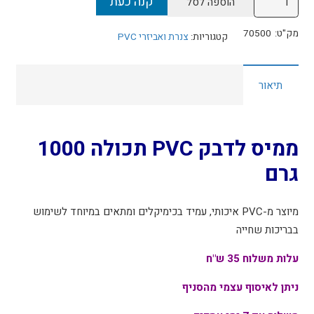
קנה כעת
הוספה לסל
של
ממיס
מק"ט:
70500
קטגוריות:
צנרת ואביזרי PVC
לדבק
PVC
תיאור
תכולה
1000
גרם
ממיס לדבק PVC תכולה 1000
גרם
מיוצר מ-PVC איכותי, עמיד בכימיקלים ומתאים במיוחד לשימוש
בבריכות שחייה
עלות משלוח 35 ש"ח
ניתן לאיסוף עצמי מהסניף