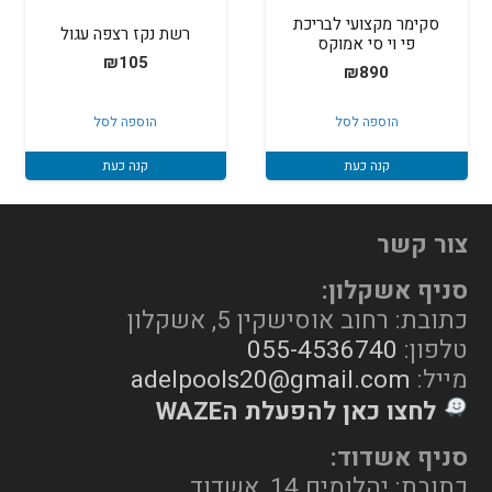
סקימר מקצועי לבריכת
רשת נקז רצפה עגול
פי וי סי אמוקס
₪
105
₪
890
הוספה לסל
הוספה לסל
קנה כעת
קנה כעת
צור קשר
סניף אשקלון:
כתובת: רחוב אוסישקין 5, אשקלון
טלפון:
055-4536740
מייל:
adelpools20@gmail.com
לחצו כאן להפעלת הWAZE
סניף אשדוד:
כתובת: יהלומים 14, אשדוד